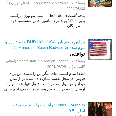
پوشاک
Shahrestān-e Varāmīn (استان تهران )
2021/08/06
پنجه گشت nickelodeon است پتو وزن. برگشت
پذير. 4 1/2 پوند. نرم. ماشین قابل شستشو. دود
خانه رایگان.
پیراهن پرچم نادر BUD Light USA جدید / مهر و
موم شده XL Anheuser Busch Budweiser
توافقی
پوشاک
Shahrestān-e Marāveh Tappeh (استان
گلستان )
2021/08/06
لطفا تمام لیست های دیگر من را ببینید. من برای
فروش در محل نقشه نشان داده شده در ارسال
دیدار و من پول نقد در دست قبول تنها. همه موارد
ارسال شده در دسترس هستند-من حذف آیتم هایی
که فروخته شده اند. در اینجا برای فروش یک پیراهن
پرچم اصلی Bud Light USA (Gi...
Menas Florsheim راهب طراح بند مجموعه
اندازه 9.5