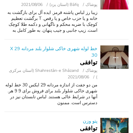
پوشاک
Bāfq (استان یزد)
2021/08/06
زیبا رز لباس پاشنه قرمز. ایده آل برای بازگشت به
خانه و یا حزب خاص و یا رقص. T برگشت تعظیم
کوچک با ضربه محکم و ناگهانی و دکمه طلا کوچک
است. زیپ جانبی و جیب پنهان. به طور کامل به
انتظارنشسته بودند. برچسب قیمت و دکمه اضافی
هنوز هم متصل. اندازه 6. کیت بی...
خط لوله شهری خاکی شلوار بلند مردانه 29 X
30
توافقی
پوشاک
Shahrestān-e Shāzand (استان مرکزی
2021/08/06
)
من دو جفت از اندازه مردانه 29 ایکس 30 خط لوله
شهری خاکی شلوار بلند برای فروش برای 9 9 هر.
آنها در شرایط عالی هستند. لباس تابستان نیز در
دسترس است. ممنون
پتو وزن
توافقی