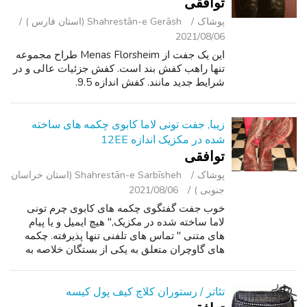
توافقی
پوشاک
Shahrestān-e Gerāsh (استان فارس )
2021/08/06
این یک جفت از Menas Florsheim طراح مجموعه
تنها راهب کفش بند است. کفش جزئیات عالی و در
شرایط جدید مانند. کفش اندازه 9.5.
زیبا, جفت تونی لاما کابوی چکمه های ساخته
شده در مکزیک اندازه 12EE
توافقی
پوشاک
Shahrestān-e Sarbīsheh (استان خراسان
جنوبی )
2021/08/06
خوب جفت گفتگوی چکمه های کابوی چرم تونی
لاما ساخته شده در مکزیک," هیچ ایمیل و یا پیام
های متنی " تماس های تلفنی تنها پذیرفته. چکمه
های گاوچران متعلق به یکی از بستگان خلاصه به
خط رقص در تنها, در یک حیوان خانگی دود نگه
داشته شده است رایگان خانه از زمان....
تئاتر / رستوران کلاچ کیف پول کیسه