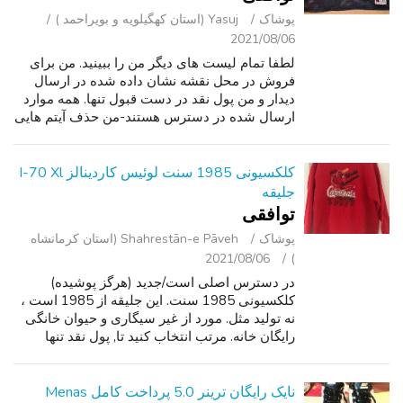
پوشاک
Yasuj (استان کهگیلویه و بویراحمد )
2021/08/06
لطفا تمام لیست های دیگر من را ببینید. من برای
فروش در محل نقشه نشان داده شده در ارسال
دیدار و من پول نقد در دست قبول تنها. همه موارد
ارسال شده در دسترس هستند-من حذف آیتم هایی
که فروخته شده اند. در اینجا برای فروش یک
قهرمان دالاس کابوی تمرین نیوجرسی ا...
کلکسیونی 1985 سنت لوئیس کاردینالز I-70 Xl
جلیقه
توافقی
پوشاک
Shahrestān-e Pāveh (استان کرمانشاه
2021/08/06
)
در دسترس اصلی است/جدید (هرگز پوشیده)
کلکسیونی 1985 سنت. این جلیقه از 1985 است ،
نه تولید مثل. مورد از غیر سیگاری و حیوان خانگی
رایگان خانه. مرتب انتخاب کنید تا, پول نقد تنها
لطفا. ممنون!
نایک رایگان ترینر 5.0 پرداخت کامل Menas