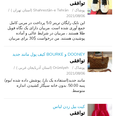
توافقی
پوشاک
Shahrestān-e Tehrān (استان تهران )
2021/08/06
این نایک رایگان ترینر 5.0 پرداخت در مربی کامل
جمع آوری شده است. مربیان دارای یک نگاه فویل
طلا هستند ، مربیان در شرایط عالی و آماده
پوشیدن هستند. من درخواست $30 برای مربیان.
اما من به پیشنهادات گوش دادن.
DOONEY و BOURKE کیف پول مانند جدید
توافقی
پوشاک
Orūmīyeh (استان آذربایجان غربی )
2021/08/06
مانند جدید(استفاده یک بار), پوشش داده شده /بوم/
پنبه 50.00. بدون خانه سیگار کشیدن, اندازه
متوسط.
کیت بیل زدن لباس
توافقی