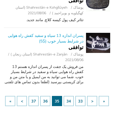
توافقی
پوشاک
Shahrestān-e Kohgīlūyeh (استان
کهگیلویه و بویراحمد )
2021/08/06
تئاتر کیف پول کیسه کلاچ, مانند جدید.
پسران اندازه 13 سیاه و سفید کفش راه هوایی
در شرایط بسیار خوب ($5)
توافقی
پوشاک
Shahrestān-e Zanjān (استان زنجان )
2021/08/06
من فروش یک جفت از پسران اندازه هستم 13
کفش راه هوایی سیاه و سفید در شرایط بسیار
خوب. شما می توانید به من ایمیل و یا متن من و
برای کریستی بپرسید (لطفا بدون تماس های تلفنی
چون من به آنها پاسخ نمی). وانت در Woodson
تراس مورد است 5 دقیقه در جنوب فرودگاه ...
»
>
37
36
35
34
33
<
«