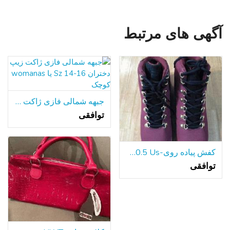
آگهی های مرتبط
جبهه شمالی فازی ژاکت زیپ دختران Sz 14-16 یا womanas کوچک
توافقی
کفش پیاده روی-Fila 10.5 Us
توافقی