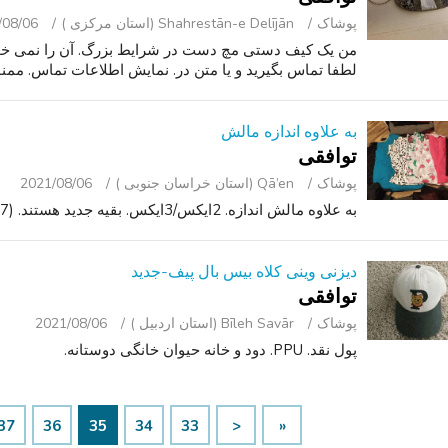
پوشاک
Shahrestān-e Delījān (استان مرکزی )
/08/06
من یک کیف دستی مچ دست در شرایط بزرگ. آن را نمی خواه
لطفا تماس بگیرید و یا متن در. نمایش اطلاعات تماس. ممن
به علاوه اندازه مالش
توافقی
پوشاک
Qā’en (استان خراسان جنوبی )
2021/08/06
به علاوه مالش اندازه. 2ایکس/3ایکس. بقیه جدید هستند. (7 جفت شلوار 7 تاپ.). $100 برای همه.
دیزنی وینی کلاه بیس بال پیف-جدید
توافقی
پوشاک
Bīleh Savār (استان اردبیل )
2021/08/06
پول نقد. PPU. دود و خانه حیوان خانگی دوستانه.
37
36
35
34
33
<
«