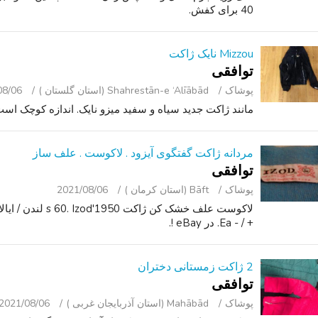
40 برای کفش.
Mizzou نایک ژاکت
توافقی
پوشاک
Shahrestān-e ‘Alīābād (استان گلستان )
08/06
مانند ژاکت جدید سیاه و سفید میزو نایک. اندازه کوچک است
مردانه ژاکت گفتگوی آیزود . لاکوست . علف ساز
توافقی
پوشاک
Bāft (استان کرمان )
2021/08/06
+ / - Ea. در eBay !.
2 ژاکت زمستانی دختران
توافقی
پوشاک
Mahābād (استان آذربایجان غربی )
2021/08/06