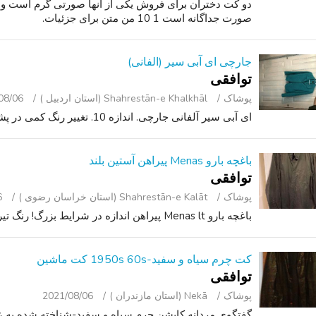
دو کت دختران برای فروش یکی از آنها صورتی گرم است و ا
صورت جداگانه است 1 10 من متن برای جزئیات.
جارچی ای آبی سیر (الفانی)
توافقی
پوشاک
Shahrestān-e Khalkhāl (استان اردبیل )
08/06
ای آبی سیر آلفانی جارچی. اندازه 10. تغییر رنگ کمی در پشت.
باغچه بارو Menas پیراهن آستین بلند
توافقی
پوشاک
Shahrestān-e Kalāt (استان خراسان رضوی )
6
باغچه بارو Menas lt پیراهن اندازه در شرایط بزرگ! رنگ تیره تر از تصاویر نشان داده شده است.
کت چرم سیاه و سفید-1950s 60s کت ماشین
توافقی
پوشاک
Nekā (استان مازندران )
2021/08/06
گفتگوی مردانه کاپشن چرم سیاه و سفید-شناخته شده به