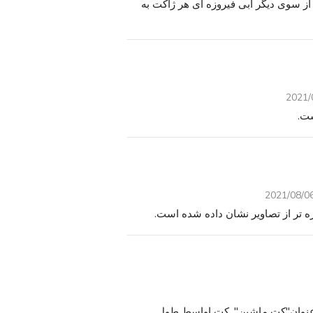
ز سوی دیگر آبی فیروزه ای هر ژاکت به
2021/
2021/08/0
 عنوان"کت ماشین". کت اواسط طول.