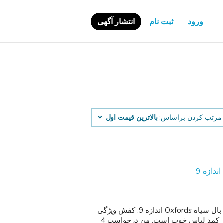
ورود
ثبت نام
انتشار آگهی
مرتب کردن براساس:
بالاترین قیمت اول
این یک جفت جدید از جانستون مورفی JM است 1850 نوک بال سیاه Oxfords اندازه 9. کفش ویژگی
های رویه چرم کامل و کف پس زدن دهنه اسب. این علاوه بر کمد لباس خوب است. من درخواست 4