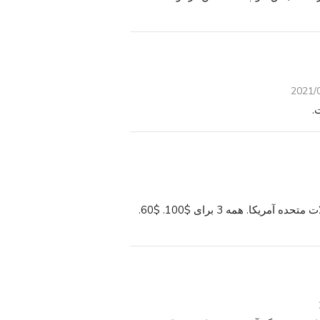
2021/
.
لاکوست علف خشک کن ژاکت 1950's 60. Izod لندن / ایالات متحده آمریکا. همه 3 برای $100. $60.