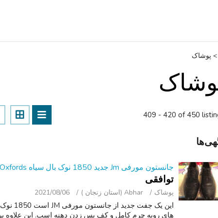
>
پوشاک
وشاک
409 - 420 of 450 listi
هی‌ها
جانستون مورفی Jm جدید 1850 نوک بال سیاه Oxfords اندازه 9
توافقی
پوشاک
Abhar (استان زنجان )
2021/08/06