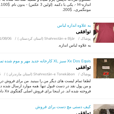
مونتگمری،. $200.
به علاوه اندازه لباس
توافقی
پوشاک
Shahrestān-e Bījār (استان کردستان )
1/08/06
به علاوه لباس اندازه.
Xx Dos Equis سبز XL کارخانه جدید مهر و موم شده تمیز! گردآورنده پیراهن نوار!!
توافقی
پوشاک
Shahrestān-e Tonekābon (استان مازندران )
6
لطفا تمام لیست های دیگر من را ببینید. من برای فروش در
و من پول نقد در دست قبول تنها. همه موارد ارسال شده 
فروخته شده اند. در اینجا برای فروش اصلی گفتگوی Xx داس Equis سبز پیراهن آ...
کیف دستی مچ دست برای فروش
توافقی