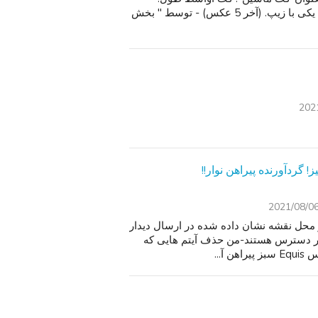
اندازه-M -. یکی با دکمه. (اولین 3 عکس) - بدون نام. $100. یکی با زیپ. (آخر 5 عکس) - توسط " بخش
202
2021/08/0
 محل نقشه نشان داده شده در ارسال دیدار
در دسترس هستند-من حذف آیتم هایی که