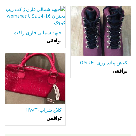
جبهه شمالی فازی ژاکت زیپ دختران Sz 14-16 یا womanas کوچک
توافقی
کفش پیاده روی-Fila 10.5 Us
توافقی
کلاچ شراب-NWT
توافقی