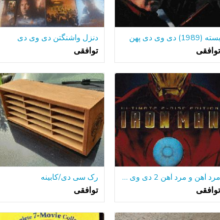
سته (1989) دی وی دی پهن
دنزل واشنگتن دی وی دی
وافقی
توافقی
مرد آهن و مرد آهن 2 دی وی دی عریض
رک سی دی/کابینه
وافقی
توافقی