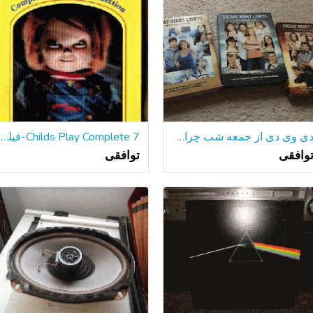
دی وی دی از جمعه شب چراغ و گیلمور دختران
Childs Play Complete 7-فیلم Chucky مجموعه دی وی دی مجموعه 3-D پوشش
وافقی
توافقی