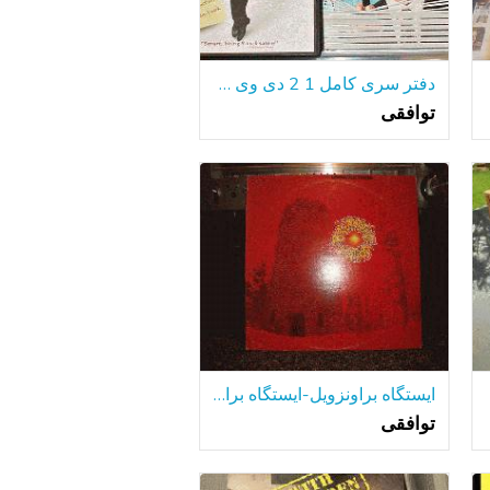
دفتر سری کامل 1 2 دی وی دی تمیز مانند-نسخه جدید آمریکا
توافقی
ایستگاه براونزویل-ایستگاه براونزویل
توافقی