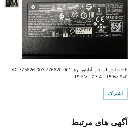
HP شارژر لپ تاپ آداپتور برق AC 775626-003 776620-001
19.5 V - 7.7 A - 150w. $40.
اشتراک
آگهی های مرتبط