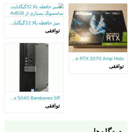
میز حافظه بالا 32گیگابایت سامسونگ بسیاری از 4x8GB
توافقی
ZOTAC GAMING GeForce RTX 3070 Amp Holo - جدید در جعبه
توافقی
Dell Optiplex 5040 Barebones Sff کامپیوتر بدون CPU/HDD/RAM-w PS موبو S
توافقی