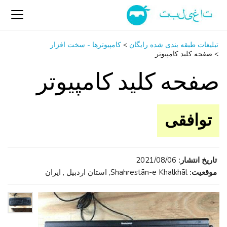
تبلیغات طبقه بندی شده رایگان
>
کامپیوترها - سخت ‌افزار
>
صفحه کلید کامپیوتر
صفحه کلید کامپیوتر
توافقی
تاریخ انتشار:
2021/08/06
موقعیت:
Shahrestān-e Khalkhāl, استان اردبیل , ایران