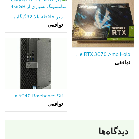
میز حافظه بالا 32گیگابایت سامسونگ بسیاری از 4x8GB
توافقی
ZOTAC GAMING GeForce RTX 3070 Amp Holo - جدید در جعبه
توافقی
Dell Optiplex 5040 Barebones Sff کامپیوتر بدون CPU/HDD/RAM-w PS موبو S
توافقی
دیدگاه‌ها