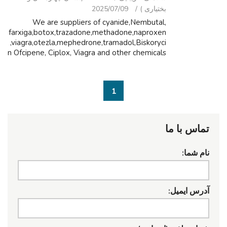
بختیاری )
2025/07/09
We are suppliers of cyanide,Nembutal,
farxiga,botox,trazadone,methadone,naproxen
,viagra,otezla,mephedrone,tramadol,Biskoryci
n Ofcipene, Ciplox, Viagra and other chemicals
for personal use, research purposes and for
industrial uses.We only sell good g...
1
تماس با ما
نام شما:
آدرس ایمیل: