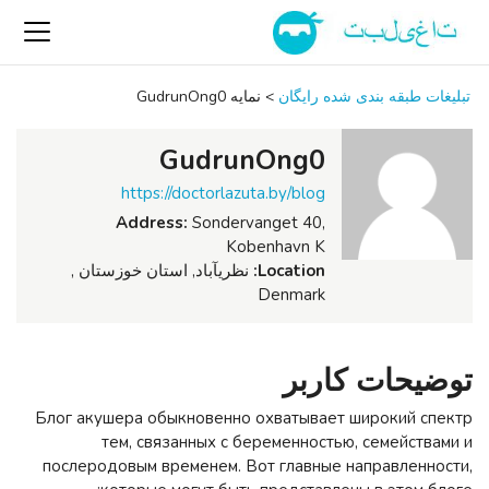
تبلیغات طبقه بندی شده رایگان
>
نمایه GudrunOng0
GudrunOng0
https://doctorlazuta.by/blog
Address:
Sondervanget 40,
Kobenhavn K
Location:
نظریآباد, استان خوزستان ,
Denmark
توضیحات کاربر
Блог акушера обыкновенно охватывает широкий спектр
тем, связанных с беременностью, семействами и
послеродовым временем. Вот главные направленности,