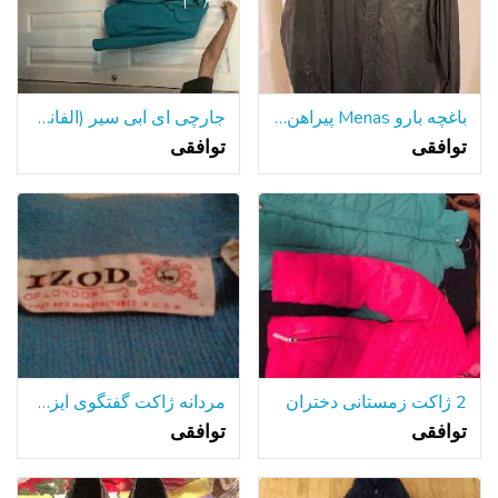
باغچه بارو Menas پیراهن آستین بلند
جارچی ای آبی سیر (الفانی)
توافقی
توافقی
2 ژاکت زمستانی دختران
مردانه ژاکت گفتگوی آیزود . لاکوست . علف ساز
توافقی
توافقی