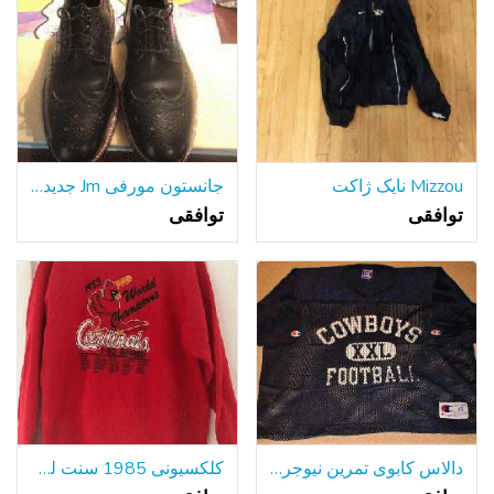
Mizzou نایک ژاکت
جانستون مورفی Jm جدید 1850 نوک بال سیاه Oxfords اندازه 9
توافقی
توافقی
دالاس کابوی تمرین نیوجرسی قهرمان XL گفتگوی شرایط بزرگ
کلکسیونی 1985 سنت لوئیس کاردینالز I-70 Xl جلیقه