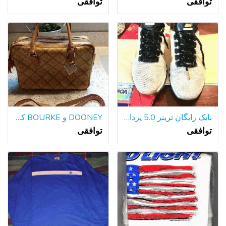
توافقی
توافقی
نایک رایگان ترینر 5.0 پرداخت کامل Menas
DOONEY و BOURKE کیف پول مانند جدید
توافقی
توافقی