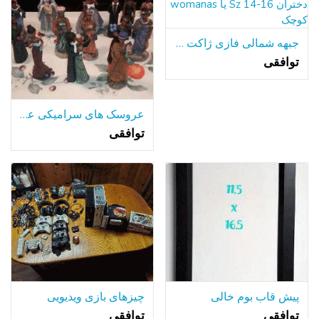
جبهه شمالی فازی ژاکت زیپ دختران Sz 14-16 یا womanas کوچک
توافقی
عروسک های سرامیکی عروسی سیاه
توافقی
پیش قاب بوم خالی
چیزهای بازی ویدیویی
توافقی
توافقی