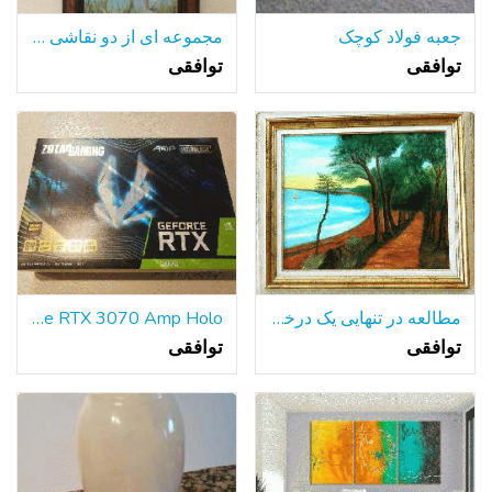
جعبه فولاد کوچک
مجموعه ای از دو نقاشی رنگ و روغن قاب
توافقی
توافقی
مطالعه در تنهایی یک درخت تنها-در میان بسیاری از دریاچه.
ZOTAC GAMING GeForce RTX 3070 Amp Holo - جدید در جعبه
توافقی
توافقی