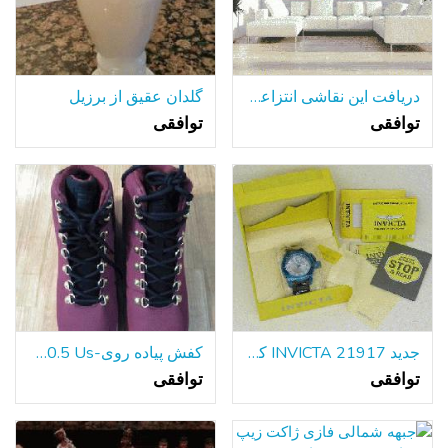
دریافت این نقاشی انتزاعی مدرن رنگارنگ برای خانه خوب خود را!
گلدان عقیق از برزیل
توافقی
توافقی
جدید INVICTA 21917 کوردوبا مردانه دیده بان آبی SS 50mm مورد تاریخ کوارتز
کفش پیاده روی-Fila 10.5 Us
توافقی
توافقی