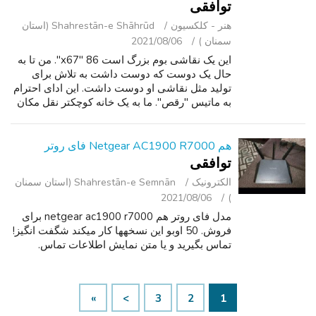
توافقی
هنر - کلکسیون
Shahrestān-e Shāhrūd (استان
سمنان )
2021/08/06
این یک نقاشی بوم بزرگ است 86 "x67". من تا به
حال یک دوست که دوست داشت به تلاش برای
تولید مثل نقاشی او دوست داشت. این ادای احترام
به ماتیس "رقص". ما به یک خانه کوچکتر نقل مکان
کرد به طوری که هیچ جایی برای آن متاسفانه. کاملا
قابل توجه ، نیاز به یک دیوا...
هم Netgear AC1900 R7000 فای روتر
توافقی
الکترونیک
Shahrestān-e Semnān (استان سمنان
2021/08/06
)
مدل فای روتر هم netgear ac1900 r7000 برای
فروش. 50 اوبو این نسخهها کار میکند شگفت انگیز!
تماس بگیرید و یا متن نمایش اطلاعات تماس.
»
>
3
2
1