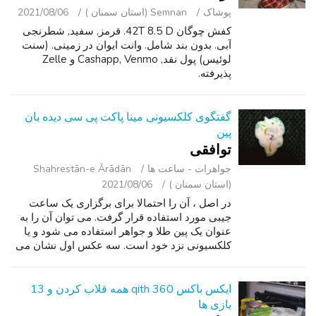
پوشاک
Semnan (استان سمنان )
2021/08/06
کفش چوگان 42T 8.5 D. قرمز, سفید, شطرنجی
آبی. بدون بند شامل. وانت ایوان در زمینی. (سنت
لوئیس) پول نقد, Cashapp, Venmo و Zelle
پذیرفته.
گفتگوی کلکسیونی مینا پاکت پی سی دیده بان
پین
توافقی
جواهرات - ساعت ‌ها
Shahrestān-e Ārādān
(استان سمنان )
2021/08/06
در اصل ، آن را احتمالا برای برگزاری یک ساعت
جیبی مورد استفاده قرار گرفت. می توان آن را به
عنوان یک پین طلا و جواهر استفاده می شود و یا
کلکسیونی نزد خود است. سه عکس اول نشان می
دهد جلوی پین و یکی از آخرین نشان می دهد پشت.
در میان جواهرات دیگر برای فرو...
ایکس باکس 360 qith همه قلاب کردن و 13
بازی ها