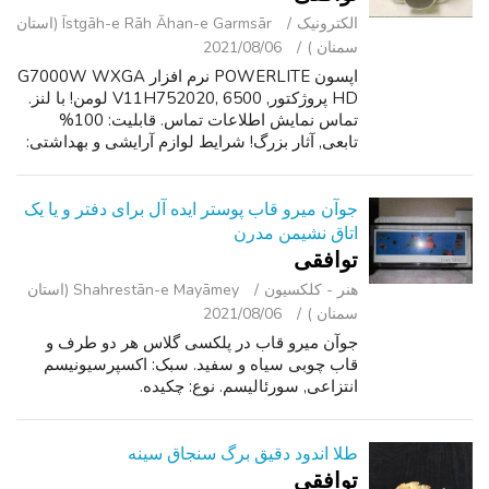
الکترونیک
Īstgāh-e Rāh Āhan-e Garmsār (استان
سمنان )
2021/08/06
اپسون POWERLITE نرم افزار G7000W WXGA
HD پروژکتور, V11H752020, 6500 لومن! با لنز.
تماس نمایش اطلاعات تماس. قابلیت: 100%
تابعی, آثار بزرگ! شرایط لوازم آرایشی و بهداشتی:
به نظر می رسد خوب با چند ساییدگی نور و خش.
همانطور که در تصویر می بینید ، پوشش پشت...
جوآن میرو قاب پوستر ایده آل برای دفتر و یا یک
اتاق نشیمن مدرن
توافقی
هنر - کلکسیون
Shahrestān-e Mayāmey (استان
سمنان )
2021/08/06
جوآن میرو قاب در پلکسی گلاس هر دو طرف و
قاب چوبی سیاه و سفید. سبک: اکسپرسیونیسم
انتزاعی, سورئالیسم. نوع: چکیده.
طلا اندود دقیق برگ سنجاق سینه
توافقی