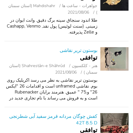
جواهرات - ساعت ‌ها
Mahdishahr (استان سمنان
2021/08/06
)
طلا اندود سنجاق سینه برگ دقیق. وانت ایوان در
زمینی. (سنت لوئیس) پول نقد, Cashapp, Venmo
و Zelle پذیرفته.
بوستون تریر نقاشی
توافقی
هنر - کلکسیون
Shahrestān-e Shāhrūd (استان
سمنان )
2021/08/06
بوستون تریر نقاشی به نظر می رسد اکریلیک روی
بوم. نقاشی unframed است و اقدامات 26 "ایکس
26" و.75 " عمیق. هنرمند برایان Rubenacker
است و به فروش می رساند با نام تجاری جدید در
آمازون برای $105.99. هنر توسط هنرمند امضا
شده است ، با این حال ، شماره گذاری ...
کفش چوگان مردانه قرمز سفید آبی شطرنجی
42T 8.5 D
توافقی