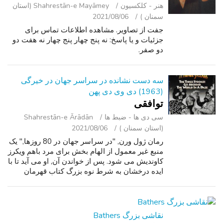
هنر - کلکسیون
Shahrestān-e Mayāmey (استان
سمنان )
2021/08/06
جفت از تصاویر. مشاهده اطلاعات تماس برای
جزئیات و یا پاسخ: نه پنج چهار پنج چهار نه هفت دو
دو صفر.
سه دست نشانده در سراسر جهان در خیرگی
(1963) دی وی دی پهن
توافقی
سی ‌دی ‌ها - ضبط‌ ها
Shahrestān-e Ārādān
(استان سمنان )
2021/08/06
رمان ژول ورن, "در سراسر جهان در 80 روزها," یک
منبع غیر معمول از الهام بخش برای مرد باهم ویکرز
کاوندیش می شود. پس از خواندن آن, او می آید تا با
ایده درخشان به شرط نوه بزرگ کتاب قهرمان
Phineas Fogg III که او نمی تواند همان سفر و
انجام آن را بدون صرف یک...
نقاشی بزرگ Bathers