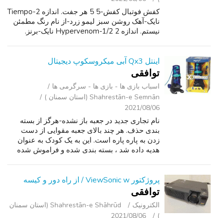
کفش فوتبال کفش-5 5 هر جفت. اندازه 2-Tiempo
نایک-آهک روشن سبز لیمو زرد-از نام رنگ مطمئن
نیستم. اندازه 2 1/2-Hypervenom نایک-برنز.
اینتل Qx3 آبی میکروسکوپ دیجیتال
توافقی
اسباب‌ بازی ها - بازی ها - سرگرمی ‌ها
Shahrestān-e Semnān (استان سمنان )
2021/08/06
نام تجاری جدید در جعبه باز نشده-هرگز از بسته
بندی حذف. هر چند بالای جعبه مقوایی از دست
زدن به پاره پاره است. این به یک کودک به عنوان
هدیه داده شد ، بسته بندی شده و فراموش شده
است.
پروژکتور ViewSonic w / از راه دور و کیسه
توافقی
الکترونیک
Shahrestān-e Shāhrūd (استان سمنان
2021/08/06
)