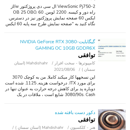
ViewSonic Pj750-2 ال سی دی پروژکتور w/از
راه دور و کیسه. 2200 لومن. OB 25 OBO. 60
ایکس 60 صفحه نمایش پروژکتور نیز در دسترس.
نگاه کنید به "صفحه نمایش طرح سه پایه 60 ایکس
60" فهرست. اگر علاقه مند, لطفا با اطلاعات تماس
پاسخ.
گیگابایت-NVIDIA GeForce RTX 3080
GAMING OC 10GB GDDR6X
توافقی
کامپیوترها - سخت ‌افزار
Mahdishahr (استان
سمنان )
2021/08/06
این نسخهها کار میکند کاملا, من به کوچک 3070
برای مورد ITX. درخواست هزینه, 1125. شده است
دوباره پد برای کاهش درجه حرارت به عنوان تنها در
3080/90s. Cash شایع است ، ملاقات در یک
ایستگاه پلیس به صورت محلی.
دکور دست بافته شده
توافقی
هنر - کلکسیون
Mahdishahr (استان سمنان )