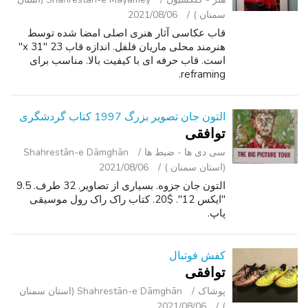
سمنان )
2021/08/06
قاب عکاسی آثار هنری اصلی امضا شده توسط
هنرمند محلی ماریان فلفل. اندازه قاب 23 "x 31"
است. قاب حرفه ای با کیفیت بالا. مناسب برای
reframing.
التون جان تصویر بزرگ 1997 کتاب گردشگری
توافقی
سی ‌دی ‌ها - ضبط‌ ها
Shahrestān-e Dāmghān
(استان سمنان )
2021/08/06
التون جان جزوه. بسیاری از تصاویر. 32 طرف. 9.5
"ایکس 12". $20. کتاب راک راک رول موسیقی
پاپ.
کفش فوتبال
توافقی
پوشاک
Shahrestān-e Dāmghān (استان سمنان
2021/08/06
)