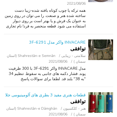
2021/08/06
همه ترکه یا چوب کوتاه بافته شده-زیبا دست
ساخته شده هنر و صنعت. را می توان در روی زمین
به عنوان یک فرش و یا بهتر است بر روی دیوار
استفاده می شود. قطعه منحصر به فرد! نام تجاری
جدید!
INVACARE واکر مدل 6291-3F
توافقی
سلامتی - زیبایی
Shahrestān-e Semnān (استان
سمنان )
2021/08/06
مدل INVACARE واکر 6291-3F با 300 ظرفیت
پوند. فشار دکمه های جانبی به سقوط. تنظیم 34
"به 38" بلند قد. لطفا برای سوالات پاسخ.
قطعات هنری مفید 3 بطری های آلومینیومی جلا
توافقی
هنر - کلکسیون
Shahrestān-e Dāmghān (استان
سمنان )
2021/08/06