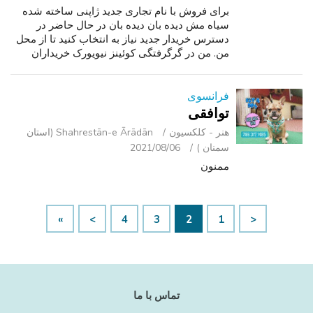
برای فروش با نام تجاری جدید ژاپنی ساخته شده
سیاه مش دیده بان دیده بان در حال حاضر در
دسترس خریدار جدید نیاز به انتخاب کنید تا از محل
من. من در گرگرفتگی کوئینز نیویورک خریداران
جدی تنها با تشکر از شما زندگی می کنند.
فرانسوی
توافقی
هنر - کلکسیون
Shahrestān-e Ārādān (استان
سمنان )
2021/08/06
ممنون
»
>
4
3
2
1
<
تماس با ما