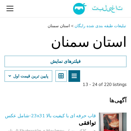
تبلیغات طبقه بندی شده رایگان
>
استان سمنان
استان سمنان
فیلترهای نمایش
پایین ‌ترین قیمت اول
13 - 24 of 220 listings
آگهی‌ها
قاب حرفه ای با کیفیت بالا 23x31-شامل عکس
توافقی
هنر - کلکسیون
Shahrestān-e Mayāmey (استان