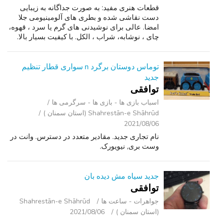
قطعات هنری مفید: به صورت جداگانه به زیبایی
دست نقاشی شده و بطری های آلومینیومی جلا
امضا. عالی برای نوشیدنی های گرم یا سرد ، قهوه،
چای ، نوشابه، شراب ، الکل. با کیفیت بسیار بالا.
اندازه 9.5 ax 3a, قیمت: 3 برای 7 75 هر یا 1 برای
1 100 اضافه کردن یکی دی...
توماس دوستان برگرد n سواری قطار تنظیم
جدید
توافقی
اسباب‌ بازی ها - بازی ها - سرگرمی ‌ها
Shahrestān-e Shāhrūd (استان سمنان )
2021/08/06
نام تجاری جدید. مقادیر متعدد در دسترس. وانت در
وست بری, نیویورک.
جدید سیاه مش دیده بان
توافقی
جواهرات - ساعت ‌ها
Shahrestān-e Shāhrūd
(استان سمنان )
2021/08/06