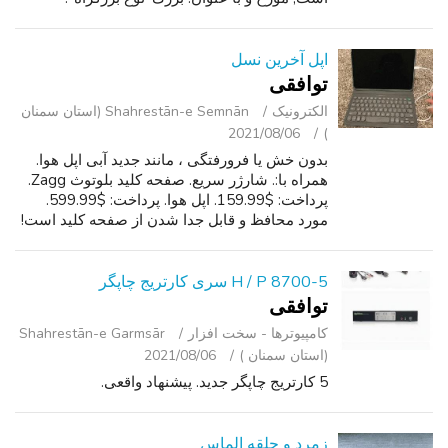
اپل آخرین نسل
توافقی
الکترونیک
Shahrestān-e Semnān (استان سمنان
2021/08/06
)
بدون خش یا فرورفتگی ، مانند جدید آبی اپل هوا.
همراه با:. شارژر سریع. صفحه کلید بلوتوث Zagg.
پرداخت: $159.99. اپل هوا. پرداخت: $599.99.
مورد محافظ و قابل جدا شدن از صفحه کلید است!
یا شما می توانید آن را همه با هم نگه دارید و بند
مغناطیسی آن را بسته نگ...
5-H / P 8700 سری کارتریج چاپگر
توافقی
کامپیوترها - سخت ‌افزار
Shahrestān-e Garmsār
(استان سمنان )
2021/08/06
5 کارتریج چاپگر جدید. پیشنهاد واقعی.
زمرد و حلقه الماس