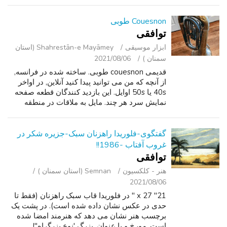
Couesnon طوبی
توافقی
ابزار موسیقی
Shahrestān-e Mayāmey (استان
سمنان )
2021/08/06
قدیمی couesnon طوبی. ساخته شده در فرانسه,
از آنچه که من می توانید پیدا کنید آنلاین, در اواخر
40s یا 50s اوایل. این بازدید کنندگان قطعه صفحه
نمایش سرد هر چند. مایل به ملاقات در منطقه
سنت چارلز. پول نقد, پی پال یا Venmo - در
معاملات علاقه مند نیست. من ...
گفتگوی-فلوریدا راهزنان سبک-جزیره شکر در
غروب آفتاب -1986!!
توافقی
هنر - کلکسیون
Semnan (استان سمنان )
2021/08/06
21" x 27 " در فلوریدا قاب سبک راهزنان (فقط تا
حدی در عکس نشان داده شده است). در پشت یک
برچسب هنر نشان می دهد که هنرمند امضا شده
است, مورخ و با عنوان. بزرگ 'نوع بزرگراه"!