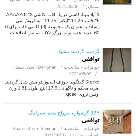
سمنان )
2021/08/06
لا آیلا بنیتا. کاشی در یک قاب. کاشی:AAAAA 8 "X
6". قاب: 13.25 "ایکس 11.25". به فروش می
رساند به عنوان یک مجموعه (3) کاشی قاب برای 6
60. جدید. هدیه تولد بزرگ dYZ،. نمایش اطلاعات
تماس. سه Habla EspaAol.
گردنبند گردنبند مشبک
توافقی
جواهرات - ساعت ‌ها
Dāmghān (استان سمنان
2021/08/06
)
Stocko گفتگوی جوزف اسپوزیتو مش شال گردنبند
ضربه محکم و ناگهانی. 17.5 اینچ طول. 1.31 وزن
اونس تروی. qqaa.
925 گوشواره سوراخ شده استرلینگ
توافقی
جواهرات - ساعت ‌ها
Shahrestān-e Semnān
(استان سمنان )
2021/08/06