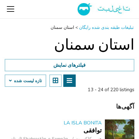
تبلیغات طبقه بندی شده رایگان
>
استان سمنان
استان سمنان
فیلترهای نمایش
تازه لیست شده
13 - 24 of 220 listings
آگهی‌ها
LA ISLA BONITA
توافقی
هنر - کلکسیون
Shahrestān-e Semnān (استان