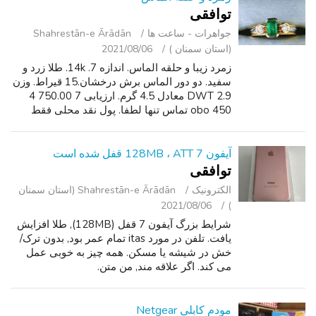
توافقی
جواهرات - ساعت ‌ها
Shahrestān-e Ārādān
(استان سمنان )
2021/08/06
زمرد زیبا و حلقه الماس. اندازه 7. 14k. طلا زرد و
سفید. دو دور الماس برش درخشان.15 قیراط. وزن
2.9 DWT معادل 4.5 گرم. ارزیابی 7 750.00 4
450 obo تماس تنها لطفا. پول نقد محلی فقط
لطفا. ممنون (هفت پنج چهار) 232 2167.
آیفون 7 128MB ، ATT قفل شده است
توافقی
الکترونیک
Shahrestān-e Ārādān (استان سمنان
2021/08/06
)
شرایط بزرگ آیفون 7 قفل (128MB), طلا افزایش
یافت. تلفن در مورد itas تمام عمر بود, بدون ترک/
خش در شیشه یا مسکن. همه چیز به خوبی عمل
می کند. اگر علاقه مند, من متن.
مودم کابلی Netgear