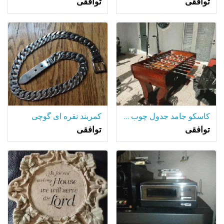
توافقی
توافقی
کاسکو جامد جدول چوب تنیس روی میز (به سختی استفاده می شود)
کمربند نقره ای گوچی
توافقی
توافقی