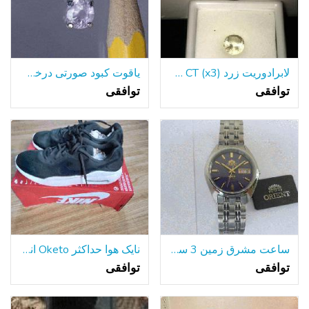
لابرادوریت زرد (x3) 1.25 CT. حداقل 8 میلی متر جاده
یاقوت کبود صورتی درخشان ، آویز استرلینگ با زنجیره استرلینگ
توافقی
توافقی
ساعت مشرق زمین 3 ستاره * * * خودکار FAB0000DD9-شماره گیری آبی-جدید
نایک هوا حداکثر Oketo اندازه 11.5
توافقی
توافقی