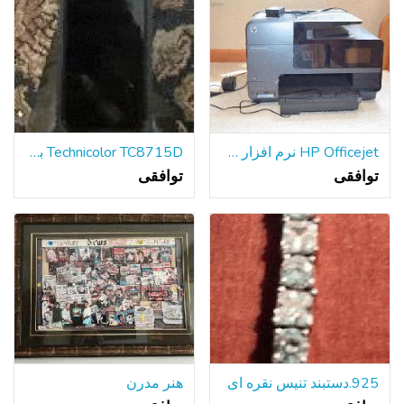
HP Officejet نرم افزار 8620 چاپگر دفتر (یکی از 2)
Technicolor TC8715D بی سیم DOCSIS 3.0 کابل مودم روتر
توافقی
توافقی
925.دستبند تنیس نقره ای
هنر مدرن