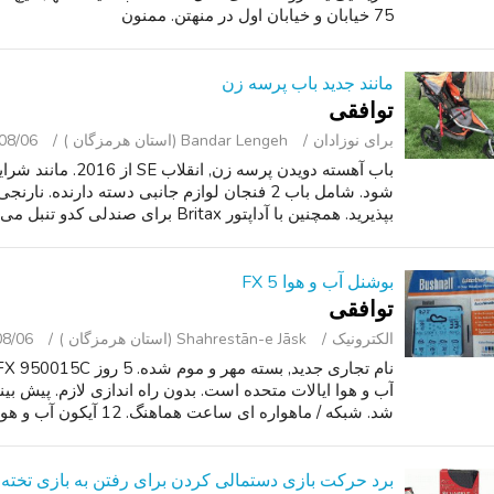
75 خیابان و خیابان اول در منهتن. ممنون
مانند جدید باب پرسه زن
توافقی
برای نوزادان
Bandar Lengeh (استان هرمزگان )
08/06
باب آهسته دویدن پرسه
شود. شامل باب 2 فنجان لوازم جانبی دسته دارنده
بپذیرید. همچنین با آداپتور Britax برای صندلی کدو تنبل می آید.
بوشنل آب و هوا FX 5
توافقی
الکترونیک
Shahrestān-e Jāsk (استان هرمزگان )
08/06
شد. شبکه / ماهواره ای ساعت هماهنگ. 12 آیکون آب و هوا برای در یک نگاه مشا...
برد حرکت بازی دستمالی کردن برای رفتن به بازی تخته