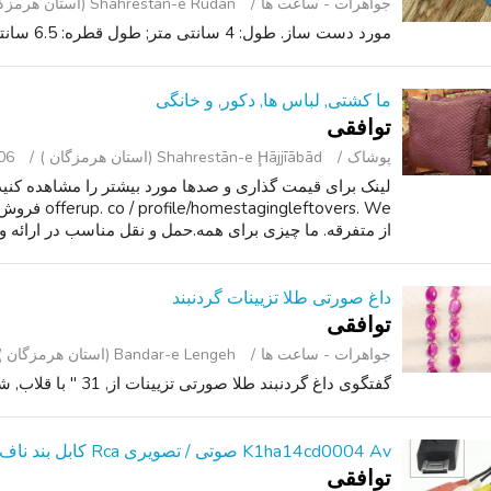
جواهرات - ساعت ‌ها
Shahrestān-e Rūdān (استان هرمزگان )
مورد دست ساز. طول: 4 سانتی متر; طول قطره: 6.5 سانتی متر; عرض: 4 سانتی متر.
ما کشتی, لباس ها, دکور, و خانگی
توافقی
پوشاک
Shahrestān-e Ḩājjīābād (استان هرمزگان )
06
leftovers. We
از متفرقه. ما چیزی برای همه.حمل و نقل مناسب در ارائه و ه
داغ صورتی طلا تزیینات گردنبند
توافقی
جواهرات - ساعت ‌ها
Bandar-e Lengeh (استان هرمزگان )
گفتگوی داغ گردنبند طلا صورتی تزیینات از, 31 " با قلاب, شرایط عالی.
K1ha14cd0004 Av صوتی / تصویری Rca کابل بند ناف
توافقی