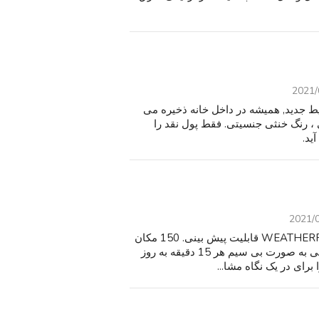
2021/
 زن, انقلاب SE از 2016. مانند شرایط جدید, همیشه در داخل خانه ذخیره می
. نارنجی ، رنگ خنثی جنسیتی. فقط پول نقد را
2021/
نام تجاری جدید, بسته مهر و موم شده. 5 روز WEATHERFX 950015C قابلیت پیش بینی. 150 مکان
آب و هوا ایالات متحده است. بدون راه اندازی لازم. پیش بینی به صورت بی سیم هر 15 دقیقه به روز