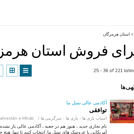
>
استان هرمزگان
رای فروش استان هرمز
25 - 36 of 221 listi
هی‌ها
آکادمی عالی نسل ما
توافقی
اسباب‌ بازی ها - بازی ها - سرگرمی ‌ها
Shahrestān-e Mīnāb (استان هرمزگ
آمریکایی یا عروسک های نسل ما. انتخاب کنید تا تنها, هیچ ح