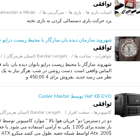
توافقی
اسباب‌ بازی ها - بازی ها - سرگرمی ‌ها
Shahrestān-e Mīnāb (استان هرمزگ
برد حرکت بازی دستمالی کردن به بازی تخته.
شهروند سازمان دیده بان سازگار با محیط زیست درایو خ
توافقی
جواهرات - ساعت ‌ها
Bandar Lengeh (استان هرمزگان )
الماس واقعی است. دست روشن در شب. هرگز نیاز به یک بات
نظر می رسد جدید. بفروش برای 4 450.00 و.
Haf XB EVO توسط Cooler Master
توافقی
کامپیوترها - سخت ‌افزار
Bandar Lengeh (استان هرمزگان )
$200. Atx اواسط شبکه جعبه. طول می کشد میکرو ATX / ATX / تخته مینی...