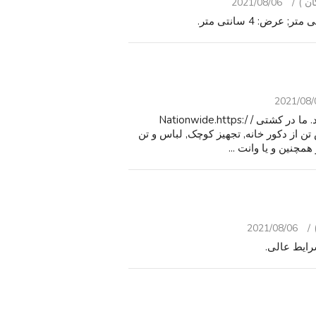
2021/08/06
2021/08/
لینک برای قیمت گذاری و صدها مورد بیشتر را مشاهده کنید. ما در کشتی Nationwide.https:/ /
offerup. co / profile/homestaging فروش تن از دکور خانه, تجهیز کوچک, لباس و تن
مچنین و یا وانت ...
2021/08/06