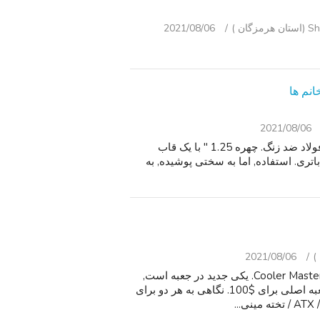
ان )
2021/08/06
انم ها
2021/08/06
شهروند سازگار با محیط زیست درایو بانوان دیده بان. باند فولاد ضد زنگ. چهره 1.25 " با یک قاب
ری. استفاده, اما به سختی پوشیده, به
2021/08/06
دو در دسترس! دو" جریان هوا بالا " موارد کامپیوتر, توسط Cooler Master. یکی جدید در جعبه است,
باز نشده برای $120. یکی به آرامی استفاده می شود, با جعبه اصلی برای $100. نگاهی به هر دو برای