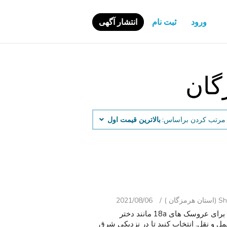
ورود
ثبت نام
انتشار آگهی
گان
مرتب کردن براساس:
بالاترین قیمت اول
ان )
2021/08/06
نام تجاری جدید ، هنوز هم در جعبه ، آکادمی عالی باز نشده برای عروسک های 18a مانند دختر
مل و نقل. انتخاب کنید تا در نزدیکی شرق