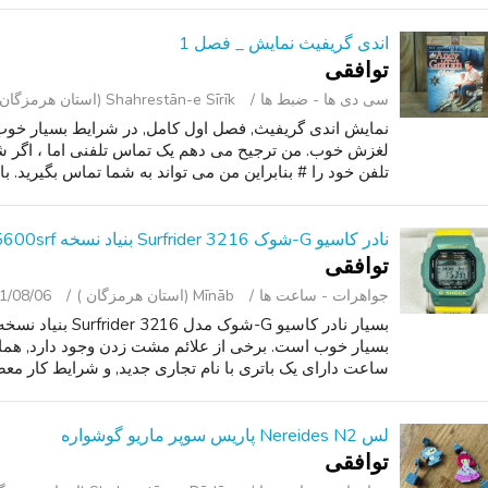
اندی گریفیث نمایش _ فصل 1
توافقی
سی ‌دی ‌ها - ضبط‌ ها
Shahrestān-e Sīrīk (استان هرمزگان )
لغزش خوب. من ترجیح می دهم یک تماس تلفنی اما ، اگر ش
تلفن خود را # بنابراین من می تواند به شما تماس بگیرید. باش
نادر کاسیو G-شوک 3216 Surfrider بنیاد نسخه Grx-5600srf سازمان دیده بان
توافقی
جواهرات - ساعت ‌ها
Mīnāb (استان هرمزگان )
1/08/06
بسیار خوب است. برخی از علائم مشت زدن وجود دارد, هما
ساعت دارای یک باتری با نام تجاری جدید, و شرایط کار معص
لس Nereides N2 پاریس سوپر ماریو گوشواره
توافقی