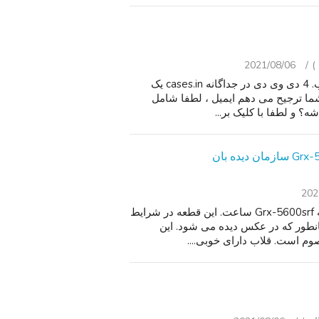
2021/08/06
نمایش اندی گریفیث, فصل اول کامل, در شرایط بسیار خوب. 4 دی وی دی در جداگانه cases.in یک
ما ترجیح می دهم ایمیل ، لطفا شامل
ه؟ و لطفا با کلیک بر...
202
بسیار نادر کاسیو G-شوک مدل 3216 Surfrider بنیاد نسخه Grx-5600srf ساعت. این قطعه در شرایط
نطور که در عکس دیده می شود. این
وم است. قلاب دارای خوبی....