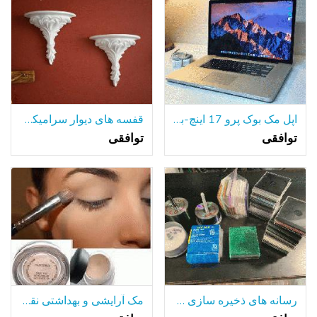
اپل مک بوک پرو 17 اینچ-به روز رسانی و سفارشی 16GB RAM 1TB SSHD
قفسه های دیوار سرامیکی جفت
توافقی
توافقی
رسانه های ذخیره سازی همه فن حریف (دی وی دی, سی دی, و غیره.) و موارد جواهر/آستین
مک آرایشی و بهداشتی نقاشی سایه گلدان