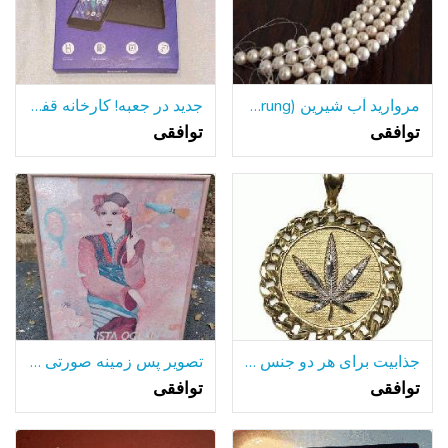
مروارید آب شیرین (unstrung)
جدید در جعبه! کارخانه قفل موتور E6، حداکثر چشم انداز hd+ صفحه نمایش ، GSM/CDMA
توافقی
توافقی
جذابیت برای هر دو جنس 10kt طلا زرد
تصویر پس زمینه صورتی 27 توسط 36
توافقی
توافقی