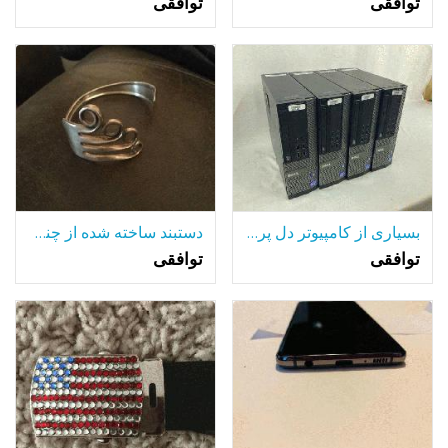
توافقی
توافقی
بسیاری از کامپیوتر دل پردازنده core i7
دستبند ساخته شده از چنگال
توافقی
توافقی