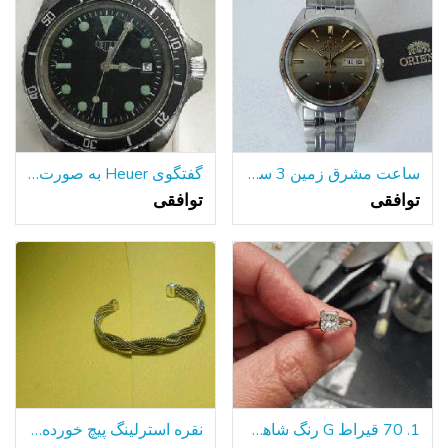
ساعت مشرق زمین 3 ستاره * * * FAB0000DU9 اتوماتیک-شماره گیری قهوه ای-جدید
گفتگوی Heuer به صورت خودکار مدل ساعت مچی 844 Etanche 1 ژنرال اوایل
توافقی
توافقی
1. 70 قیراط G رنگ شاهزاده حلقه الماس
نقره استرلینگ پیچ خورده طناب کاف دستبند