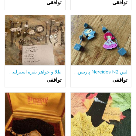
توافقی
توافقی
لس Nereides N2 پاریس سوپر ماریو گوشواره
طلا و جواهر نقره استرلینگ گفتگوی و 2 قاشق سوغات
توافقی
توافقی