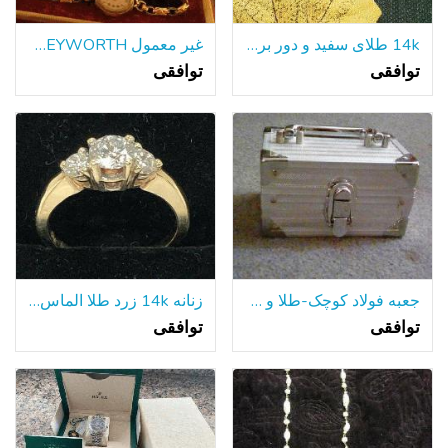
14k طلای سفید و دور برش الماس حلقه نامزدی -.33 ct ، مجموع o
غیر معمول HEYWORTH سازمان دیده بان و مورد
توافقی
توافقی
جعبه فولاد کوچک-طلا و جواهر ?
زنانه 14k زرد طلا الماس حلقه 3 الماس خوشه 1.35 TCW Sz 7.5
توافقی
توافقی