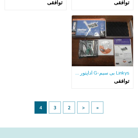
توافقی
توافقی
Linkys بی سیم-G آداپتور PCI
توافقی
4
3
2
<
«