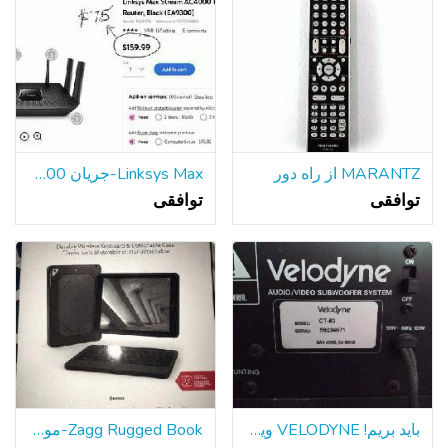
MARANTZ از راه دور
Linksys Max-جریان AC 4000 سه باند روتر
توافقی
توافقی
باید بریم! VELODYNE ویدئو ساب ووفر سیستم صوتی جامعه بلندگو
Zagg Rugged Book-مورد با دوام و صفحه کلید بلوتوث برای iPad