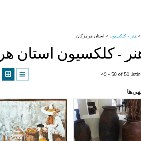
>
هنر - کلکسیون
>
استان هرمزگان
نر - کلکسیون استان ه
49 - 50 of 50 listi
هی‌ها