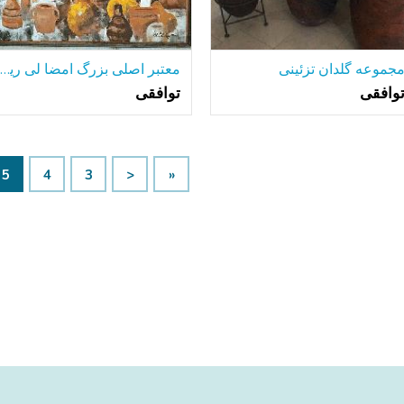
جموعه گلدان تزئینی
معتبر اصلی بزرگ امضا لی رینولدز نقاشی رنگ و روغن قاب 62 ایک
وافقی
توافقی
5
4
3
<
«