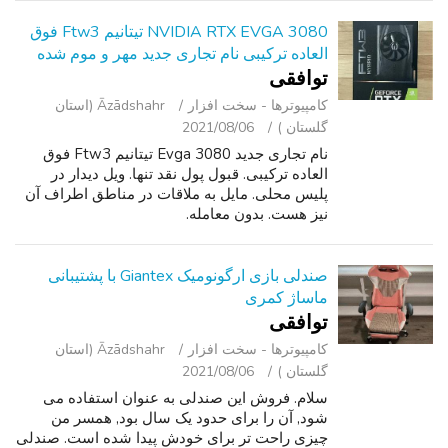
NVIDIA RTX EVGA 3080 تیتانیم Ftw3 فوق
العاده ترکیبی نام تجاری جدید مهر و موم شده
توافقی
کامپیوترها - سخت ‌افزار
Āzādshahr (استان
گلستان )
2021/08/06
نام تجاری جدید Evga 3080 تیتانیم Ftw3 فوق
العاده ترکیبی. قبول پول نقد تنها. ویل دیدار در
پلیس محلی. مایل به ملاقات در مناطق اطراف آن
نیز هست. بدون معامله.
صندلی بازی ارگونومیک Giantex با پشتیبانی
ماساژ کمری
توافقی
کامپیوترها - سخت ‌افزار
Āzādshahr (استان
گلستان )
2021/08/06
سلام. فروش این صندلی به عنوان استفاده می
شود, آن را برای حدود یک سال بود, همسر من
چیزی راحت تر برای خودش پیدا شده است. صندلی