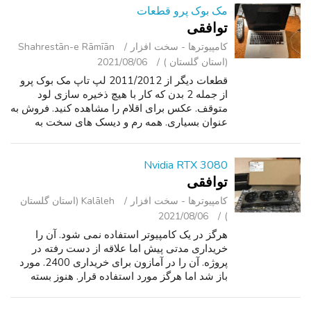
مک بوک پرو قطعات
توافقی
کامپیوترها - سخت ‌افزار
Shahrestān-e Rāmīān
(استان گلستان )
2021/08/06
قطعات دیگر از 2011/2012 لپ تاپ مک بوک پرو
از جمله 2 بدن که کار با هیچ ذخیره سازی لود
متوقف. عکس برای اقلام را مشاهده کنید. فروش به
عنوان بسیاری. همه رم و دیسک های سخت به
درستی کار. 2-13a بدن لپ تاپ-کار متوقف شد.
6-2g ddr3 میله های RAM. 2-500گرم دیسک ...
Nvidia RTX 3080
توافقی
کامپیوترها - سخت ‌افزار
Kalāleh (استان گلستان
2021/08/06
)
هرگز در یک کامپیوتر استفاده نمی شود. آن را
خریداری مدتی پیش اما علاقه از دست رفته در
پروژه. آن را در آمازون برای خریداری 2400. مورد
باز شد اما هرگز مورد استفاده قرار. هنوز بسته
بندی پلاستیکی بر روی طرفداران. وانت محلی تنها
در ایستگاه های پلیس. ترجیحا...