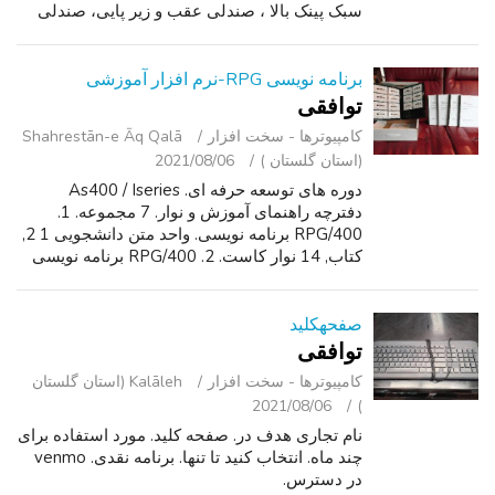
سبک پینک بالا ، صندلی عقب و زیر پایی، صندلی
کار قابل تنظیم ارتفاع قابل تنظیم است.
برنامه نویسی RPG-نرم افزار آموزشی
توافقی
کامپیوترها - سخت ‌افزار
Shahrestān-e Āq Qalā
(استان گلستان )
2021/08/06
دوره های توسعه حرفه ای. As400 / Iseries
دفترچه راهنمای آموزش و نوار. 7 مجموعه. 1.
RPG/400 برنامه نویسی. واحد متن دانشجویی 1 2,
کتاب, 14 نوار کاست. 2. RPG/400 برنامه نویسی
تعاملی. واحد متن دانشجویی 1, 2 3, کتاب, 8 نوار
کاست. 3. RPG/400 برنامه نویسی Su...
صفحهکلید
توافقی
کامپیوترها - سخت ‌افزار
Kalāleh (استان گلستان
2021/08/06
)
نام تجاری هدف در. صفحه کلید. مورد استفاده برای
چند ماه. انتخاب کنید تا تنها. برنامه نقدی. venmo
در دسترس.