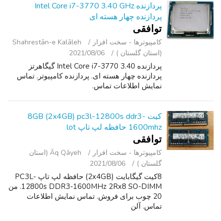
پردازنده Intel Core i7-3770 3.40 GHz
پردازنده چهار هسته ای
توافقی
کامپیوترها - سخت ‌افزار
Shahrestān-e Kalāleh
(استان گلستان )
2021/08/06
پردازنده Intel Core i7-3770 3.40 گیگاهرتز
پردازنده چهار هسته ای. پردازنده کامپیوتر. تماس
نمایش اطلاعات تماس.
کیت 8GB (2x4GB) pc3l-12800s ddr3-
1600mhz حافظه لپ تاپ lot
توافقی
کامپیوترها - سخت ‌افزار
Āq Qāyeh (استان
گلستان )
2021/08/06
8کیت گیگابایت (2x4GB) حافظه لپ تاپ PC3L-
12800s DDR3-1600MHz 2Rx8 SO-DIMM. من
20 چوب برای فروش. تماس نمایش اطلاعات
تماس. آلن