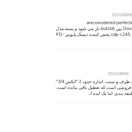
2021/08/0
40.00.من در مورد دارند 7 قطعات.همه areconcidered perfectused
workingcondition به جز یک 50 بازیکن دیسک.Doorhasbroken پین butstill باز می شود و بسته.مدل
ها پخش کننده دیسک Marantz cc-4001.5 هستند.سونی cdp-c245. 5 پخش کننده دیسک.پایونیر PD-
2021/08/06
در 175 چشمک زن زیپ می کشد. نام و نام خانوادگی در یک طرف و سنت. اندازه حدود 2 "ایکس 3/4".
 فروشی است که تعطیل باقی مانده است.
بندی, اما یک ایده ا...