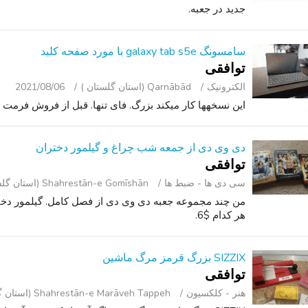
جدید در جعبه.
سامسونگ galaxy tab s5e با مورد صفحه کلید
توافقی
الکترونیک
Qarnābād (استان گلستان )
2021/08/06
این نسخهها کار میکند بزرگ. فای تنها. قبل از فروش فرمت 
دی وی دی از جمعه شب چراغ و گیلمور دختران
توافقی
سی ‌دی ‌ها - ضبط‌ ها
Shahrestān-e Gomīshān (استان گلستان )
هر کدام $6.
SIZZIX بزرگ قرمز مرگ ماشین
توافقی
هنر - کلکسیون
Shahrestān-e Marāveh Tappeh (استان گلستان )