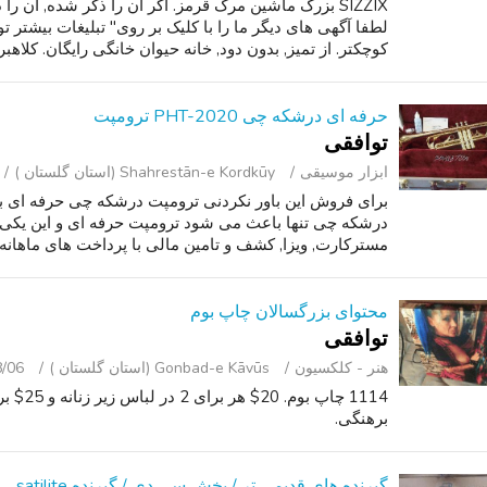
SIZZIX بزرگ ماشین مرگ قرمز. اگر آن را ذکر شده, آن
کوچکتر. از تمیز, بدون دود, خانه حیوان خانگی رایگان. کلاهبرد
حرفه ای درشکه چی PHT-2020 ترومپت
توافقی
ابزار موسیقی
Shahrestān-e Kordkūy (استان گلستان )
برای فروش این باور نکردنی ترومپت درشکه چی حرفه ای
درشکه چی تنها باعث می شود ترومپت حرفه ای و این یکی ا
مسترکارت, ویزا, کشف و تامین مالی با پرداخت های ماهانه کم
محتوای بزرگسالان چاپ بوم
توافقی
هنر - کلکسیون
Gonbad-e Kāvūs (استان گلستان )
8/06
برهنگی.
گیرنده های قدیمی تر / پخش سی دی / گیرنده satilite