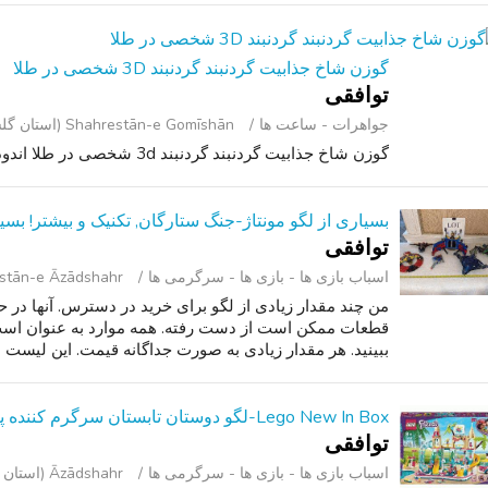
گوزن شاخ جذابیت گردنبند گردنبند 3D شخصی در طلا
توافقی
جواهرات - ساعت ‌ها
Shahrestān-e Gomīshān (استان گلستان )
گوزن شاخ جذابیت گردنبند گردنبند 3d شخصی در طلا اندود برنج.
بسیاری از لگو مونتاژ-جنگ ستارگان, تکنیک و بیشتر! بسیار
توافقی
اسباب‌ بازی ها - بازی ها - سرگرمی ‌ها
Shahrestān-e Āzādshahr (است
من چند مقدار زیادی از لگو برای خرید در دسترس. آنها در ح
قطعات ممکن است از دست رفته. همه موارد به عنوان است.
ببینید. هر مقدار زیادی به صورت جداگانه قیمت. این لیست دا
Lego New In Box-لگو دوستان تابستان سرگرم کننده پارک آبی
توافقی
اسباب‌ بازی ها - بازی ها - سرگرمی ‌ها
Āzādshahr (استان گلستان )