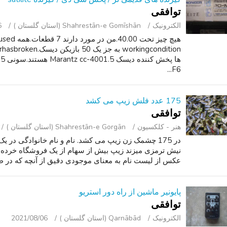
توافقی
الکترونیک
Shahrestān-e Gomīshān (استان گلستان )
6
هیچ چیز تحت 
F6...
175 عدد فلش زیپ می کشد
توافقی
هنر - کلکسیون
Shahrestān-e Gorgān (استان گلستان )
نیش ترمزی میزند زیپ بیش از سهام از یک فروشگاه خرده
عکس از لیست نام به معنای موجودی دقیق از آنچه که در طبقه 
پایونیر ماشین از راه دور استریو
توافقی
الکترونیک
Qarnābād (استان گلستان )
2021/08/06