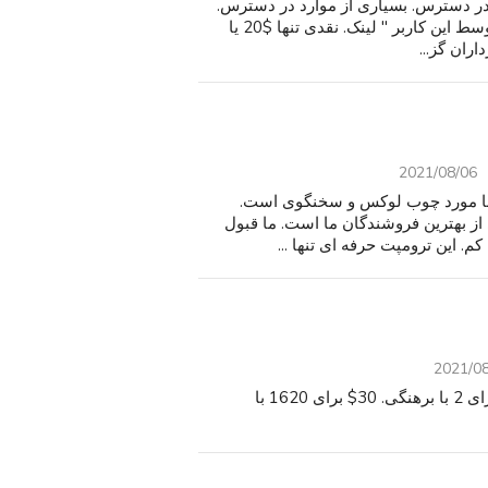
 را در دسترس. بسیاری از موارد در دسترس.
لطفا آگهی های دیگر ما را با کلیک بر روی" تبلیغات بیشتر توسط این کاربر " لینک. نقدی تنها $20 یا
اران گز...
2021/08/06
 با مورد چوب لوکس و سخنگوی است.
ز بهترین فروشندگان ما است. ما قبول
. این ترومپت حرفه ای تنها ...
2021/0
1114 چاپ بوم. 20$ هر برای 2 در لباس زیر زنانه و 25$ برای 2 با برهنگی. 30$ برای 1620 با