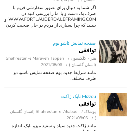
اگر شما به دنبال برای تصویر سفارشی فریم با
صرف یک دست و پا, ما را بررسی کنید در.
WWW.FORTLAUDERDALEFRAMING.COM. و
ببینید که چرا بسیاری از مردم در حال صحبت کردن
در مورد معاملات بزرگ ما. ما از نزدیک کار با یک
تولید کننده فریم و تصویب آن پس انداز همراه ...
صفحه نمایش تاشو بوم
توافقی
هنر - کلکسیون
Shahrestān-e Marāveh Tappeh
(استان گلستان )
2021/08/06
مانند شرایط جدید. بوم صفحه نمایش تاشو. دو
طرف مختلف.
Mizzou نایک ژاکت
توافقی
پوشاک
Shahrestān-e ‘Alīābād (استان گلستان
2021/08/06
)
مانند ژاکت جدید سیاه و سفید میزو نایک. اندازه