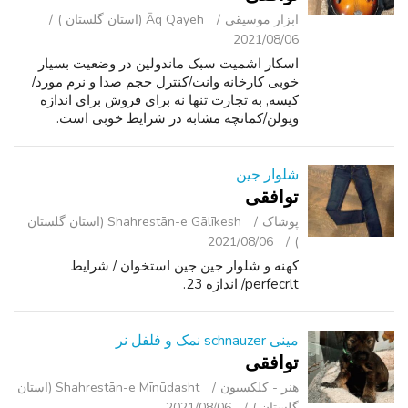
ابزار موسیقی
Āq Qāyeh (استان گلستان )
2021/08/06
اسکار اشمیت سبک ماندولین در وضعیت بسیار
خوبی کارخانه وانت/کنترل حجم صدا و نرم مورد/
کیسه, به تجارت تنها نه برای فروش برای اندازه
ویولن/کمانچه مشابه در شرایط خوبی است.
ماندولین است مسائل صفر, گردن راست خوب,
باقی می ماند در لحن, هیچ انشعابات و یا ترک, ا...
شلوار جین
توافقی
پوشاک
Shahrestān-e Gālīkesh (استان گلستان
2021/08/06
)
کهنه و شلوار جین جین استخوان / شرایط
perfecrlt/ اندازه 23.
مینی schnauzer نمک و فلفل نر
توافقی
هنر - کلکسیون
Shahrestān-e Mīnūdasht (استان
گلستان )
2021/08/06