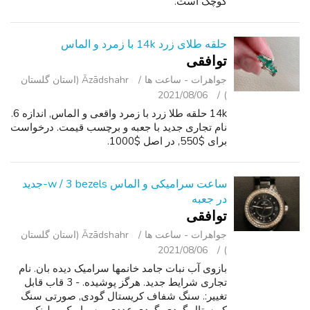
کوچک است.
حلقه طلای زرد 14k با زمرد و الماس
توافقی
جواهرات - ساعت ‌ها
Āzādshahr (استان گلستان
2021/08/06
)
14k حلقه طلا زرد با زمرد واقعی و الماس, اندازه 6.
نام تجاری جدید با جعبه و برچسب قیمت. درخواست
برای $550, در اصل $1000.
ساعت سرامیکی و الماس w / 3 bezels-جدید
در جعبه
توافقی
جواهرات - ساعت ‌ها
Āzādshahr (استان گلستان
2021/08/06
)
بازوی آب نبات جامد خانمها سرامیک دیده بان. نام
تجاری شرایط جدید. هرگز پوشیده. - 3 قاب قابل
تغییر:. سنگ شفاف کریستال گودی, صورتی سنگ