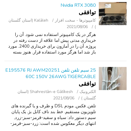
Nvidia RTX 3080
توافقی
کامپیوترها - سخت ‌افزار
Kalāleh (استان گلستان
2021/08/06
)
هرگز در یک کامپیوتر استفاده نمی شود. آن را
خریداری مدتی پیش اما علاقه از دست رفته در
پروژه. آن را در آمازون برای خریداری 2400. مورد
باز شد اما هرگز مورد استفاده قرار. هنوز بسته
بندی پلاستیکی بر روی طرفداران. وانت محلی تنها
در ایستگاه های پلیس. ترجیحا...
25 سیم تلفن تلفن E195576 RJ AWM20251
60C 150V 26AWG TIGERCABLE
توافقی
الکترونیک
Shahrestān-e Gālīkesh (استان
گلستان )
2021/08/06
تلفن, فکس, مودم DSL و ظرف و یا گیرنده های
تلویزیون مستقیم. خط بند ناف کابل بژ. یک پایان
سیم دستور داد: سیاه و سفید-قرمز-سبز-زرد,
انتهای دیگر معکوس شده است: زرد-سبز-قرمز-
سیاه و سفید. نام تجاری جدید. دارند 2. هر کدام $6.