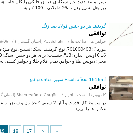
زیر بغل به زیر بغل ، 26a طولانی ، 100 ٪ پنبه.
گردنبند هر دو جنس فولاد ضد زنگ
توافقی
جواهرات - ساعت ‌ها
Āzādshahr (استان گلستان )
8/06
محل: دیویس طلا و جواهر. تمام اقلام طلا و جواهر کشتی به 
Ricoh aficio 1515mf سوپر g3 pronter
توافقی
کامپیوترها - سخت ‌افزار
Shahrestān-e Gorgān (استان گلستان )
در شرایط کار. قدرت و آثار. 2 سینی کاغذ. 
عکس ها را ببینید.
19
18
17
<
«