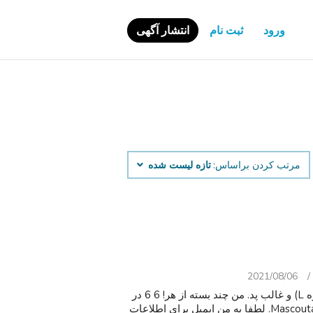
ورود
ثبت نام
انتشار آگهی
مرتب کردن براساس:
تازه لیست شده
2021/08/06
فروش بسته های باز نشده از حضور کشش یو پی اس (اندازه L) و غالب پد. من چند بسته از هر! 6 6 در
هر بسته. مایل به ملاقات در مناطق Mascoutah/Belleville/oafallon. لطفا به من ایمیل برای اطلاعات