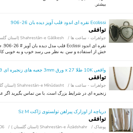
بیشتر.
Eccilissi نقره ای اندود قلب آویز دیده بان 26-906
توافقی
جواهرات - ساعت ‌ها
Shahrestān-e Gālīkesh (استان گلستان )
نقره 
خش از استفاده و سن. به نظر می رسد خوب و به خوبی کار می ک
واقعی 10K طلا 27 x ورق 3mm جعبه های زنجیره ای 5.9 G (تقریبا)
توافقی
جواهرات - ساعت ‌ها
Shahrestān-e Mīnūdasht (استان گلستان )
زنجیره ای در شرایط بزرگ است. با من تماس بگیرید اگر عل
دریاچه از اوزارک پیراهن تولستوی ژاکت Sz M
توافقی
پوشاک
Shahrestān-e Āzādshahr (استان گلستان )
06