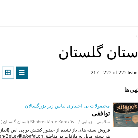
ن
ستان گلستان
217 - 222 of 222 listi
هی‌ها
محصولات بی اختیاری لباس زیر بزرگسالان
توافقی
سلامتی - زیبایی
Shahrestān-e Kordkūy (استان گلستان )