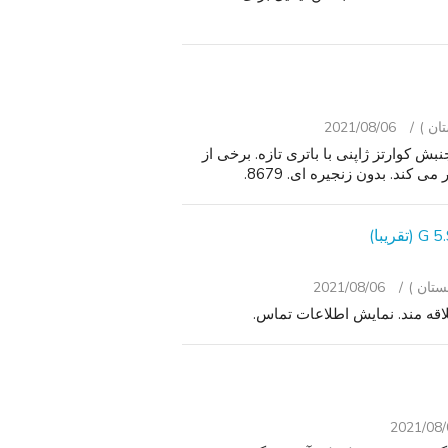
2021/08/06
ای اندود Ecclissi قلب مدل دیده بان آویز # 26-906. جنبش کوارتز ژاپنی با باتری تازه. برخی از
ند. بدون زنجیره ای. 8679.
2021/08/06
اقه مند. نمایش اطلاعات تماس.
2021/08/