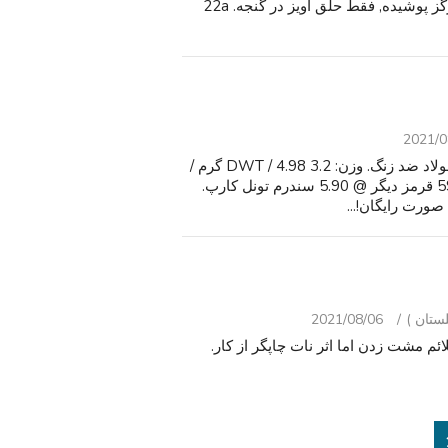
تمیز, مانند جدید, غیر سیگاری حیوان خانگی رایگان خانه, هرگز پوشیده, فقط حلق آویز در گنجه. 22a
2021/0
مورد #: 701000403. نوع: گردنبند. سبک: تسبیح. نوع فلز: فولاد ضد زنگ. وزن: 3.2 DWT / 4.98 گرم /
0.16 اونس. اندازه: 18". جنسیت: برای هر دو جنس. سنگ: 59 قرمز دیگر @ 5.90 سندرم تونل کارپ.
صورت رایگان!...
2021/08/06
زن و شوهر از علائم مشت زدن اما اثر نات چاپگر از کار.