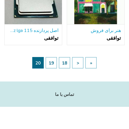
هنر برای فروش
اصل پردازنده INTEL CORE i5-6600 sr2l5 3.3 GHz lga 115 کامپیوتر پردازنده لوط
توافقی
توافقی
20
19
18
<
«
تماس با ما