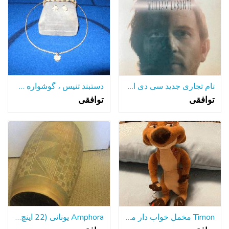
نام تجاری جدید سی دی از ویلیام LaBontes آلبوم وحشی دیگر
دستبند تنیس ، گوشواره طلا و آویز طلا
توافقی
توافقی
Timon مخمل خواب دار منحصر به فرد
Amphora یونانی (22 اینچ) داخل سالن/فضای باز