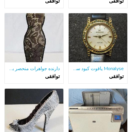
توافقی
توافقی
Monalyse یاقوت کبود سوئیس ساخته شده 22k الکترو طلا اندود Ml702l ساعت مچی
دارنده جواهرات منحصر به فرد-لباس شب توری سیاه
توافقی
توافقی