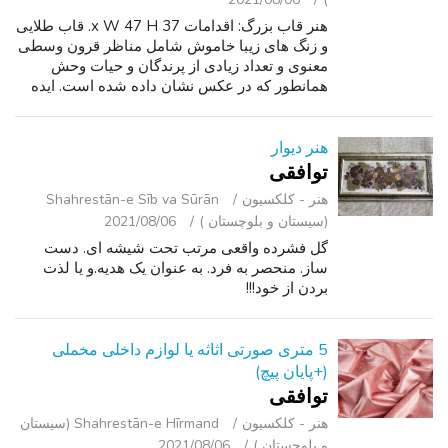
هنر قاب بزرگ: اقدامات 37 x W 47 H. قاب طلایی
و زنگ های زیبا خاموش شامل مناظر قرون وسطی
معنوی و تعداد زیادی از پرندگان و حیات وحش
همانطور که در عکس نشان داده شده است. ایده
آل برای اتاق ناهار خوری, اتاق نشیمن و یا دفتر.
وانت در شمال نخل باد بزنی خلیج د...
هنر دیوار
توافقی
هنر - کلکسیون
Shahrestān-e Sīb va Sūrān
(سیستان و بلوچستان )
2021/08/06
گل فشرده واقعی مرتب تحت شیشه ای. دست
ساز. منحصر به فرد. به عنوان یک هدیه.و یا لذت
بردن از خود!!!
5 متری صورتی اثاثه یا لوازم داخلی مخملی
(+پایان پیچ)
توافقی
هنر - کلکسیون
Shahrestān-e Hīrmand (سیستان
و بلوچستان )
2021/08/06