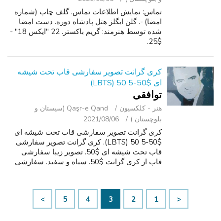
تماس: نمایش اطلاعات تماس. گلف چاپ (شماره
امضا) -. گلن ایگلز هتل پادشاه دوره. دست امضا
شده توسط هنرمند: گریم باکستر. 22 "ایکس 18" -
$25.
کری گرانت تصویر سفارشی قاب تحت شیشه
ای $50-5 50 (LBTS)
توافقی
هنر - کلکسیون
Qaşr-e Qand (سیستان و
بلوچستان )
2021/08/06
کری گرانت تصویر سفارشی قاب تحت شیشه ای
$50-5 50 (LBTS). کری گرانت تصویر سفارشی
قاب تحت شیشه ای $50. تصویر زیبا سفارشی
قاب از کری گرانت $50. سیاه و سفید. سفارشی
تحت شیشه ای قاب. درخواست 5 50. تماس
نمایش اطلاعات تماس.
>
5
4
3
2
1
<