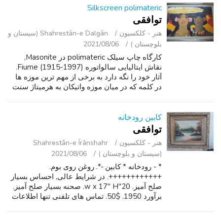
Silkscreen polimateric
توافقی
هنر - کلکسیون
Shahrestān-e Dalgān (سیستان و
بلوچستان )
2021/08/06
کارگاه چاپ سیلک polimateric در Masonite,
نقاش ایتالیایی سالواتوره Fiume (1915-1997).
آثار خود را نگه دارد به برخی از مهم ترین موزه ها
در کلمه که در میان موزه واتیکان به هرمیتاژ سنت
پترزبورگ موزه هنر مدرن نیویورک شهرستان, موزه
پوشکین مسکو و Galleria d...
کابین رودخانه
توافقی
هنر - کلکسیون
Shahrestān-e Īrānshahr
(سیستان و بلوچستان )
2021/08/06
* - رودخانه * کابین -*. روغن روی بوم.
++++++++++++. در شرایط عالی, احساس بسیار
صلح آمیز. 20"w x 17" H. صحنه بسیار صلح آمیز.
برآورد 1950. $50. تماس های تلفنی تنها اطلاعات
تماس را نشان می دهد. سه Habla Espanol.