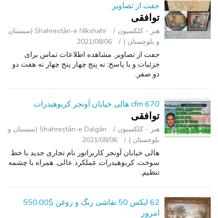
جفت از تصاویر
توافقی
هنر - کلکسیون
Shahrestān-e Nīkshahr (سیستان
و بلوچستان )
2021/08/06
جفت از تصاویر. مشاهده اطلاعات تماس برای
جزئیات و یا پاسخ: نه پنج چهار پنج چهار نه هفت دو
دو صفر.
670 cfm هالی خیابان آونجر کربوهیدرات
توافقی
هنر - کلکسیون
Shahrestān-e Dalgān (سیستان و
بلوچستان )
2021/08/06
هالی خیابان آونجر کاربراتور نام تجاری جدید با خط
سوخت. کربوهیدرات عملکرد عالی. همراه با چشمه
تنظیم.
62 ایکس 50 نقاشی رنگ و روغن $550.00
امروز