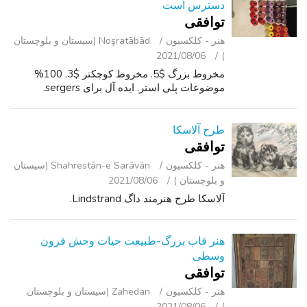
دسترس است
توافقی
هنر - کلکسیون
Noşratābād (سیستان و بلوچستان
2021/08/06
)
مخروط بزرگ $5. مخروط کوچکتر $3. 100%
موضوعات پلی استر. ایده آل برای sergers.
طرح آلاسکا
توافقی
هنر - کلکسیون
Shahrestān-e Sarāvān (سیستان
و بلوچستان )
2021/08/06
آلاسکا طرح هنرمند داگ Lindstrand.
هنر قاب بزرگ-طبیعت حیات وحش قرون
وسطی
توافقی
هنر - کلکسیون
Zahedan (سیستان و بلوچستان
2021/08/06
)