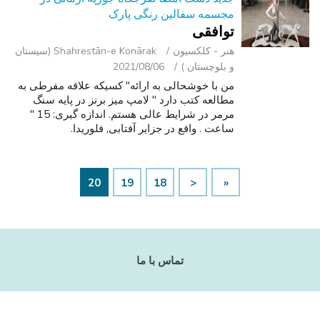
مجسمه سفالین رنگی پارک
توافقی
هنر - کلکسیون
Shahrestān-e Konārak (سیستان
و بلوچستان )
2021/08/06
من با خوشحالی به ارائه" کسیکه علاقه مفرطی به
مطالعه کتب دارد " لامپ میز برنز در پایه سنگ
مرمر در شرایط عالی هستم. اندازه گیری: 15 "
ساعت . واقع در جزایر آفتابی, فلوریدا.
20
19
18
<
«
تماس با ما