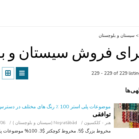
>
سیستان و بلوچستان
رای فروش سیستان و ب
229 - 229 of 229 listi
هی‌ها
موضوعات پلی استر 100 ٪ رنگ های مختلف در دسترس است
توافقی
هنر - کلکسیون
Noşratābād (سیستان و بلوچستان )
/06
مخروط بزرگ $5. مخروط کوچکتر $3. 100% موضوعات پلی استر. ایده آل برای sergers.