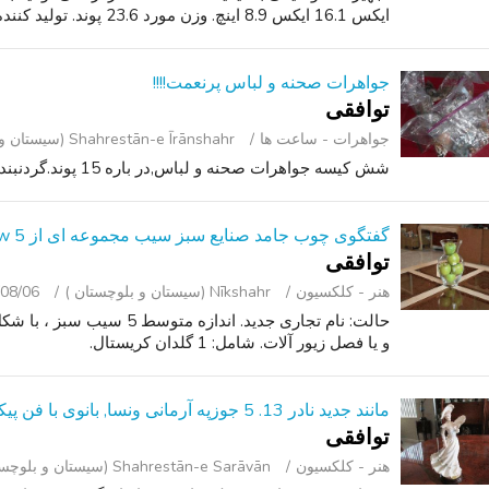
ایکس 16.1 ایکس 8.9 اینچ. وزن مورد 23.6 پوند. تولید کننده ON...
جواهرات صحنه و لباس پرنعمت!!!!
توافقی
جواهرات - ساعت ‌ها
Shahrestān-e Īrānshahr (سیستان و بلوچستان )
شش کیسه جواهرات صحنه و لباس,در باره 15 پوند.گردنبند ، ساعت ، حلقه،دستبند ، و غیره.
گفتگوی چوب جامد صنایع سبز سیب مجموعه ای از 5 w / گلدان
توافقی
هنر - کلکسیون
Nīkshahr (سیستان و بلوچستان )
08/06
حالت: نام تجاری جدید. اندازه
و یا فصل زیور آلات. شامل: 1 گلدان کریستال.
مانند جدید نادر 13. 5 جوزپه آرمانی ونسا, بانوی با فن پیکر کوچک
توافقی
هنر - کلکسیون
Shahrestān-e Sarāvān (سیستان و بلوچستان )