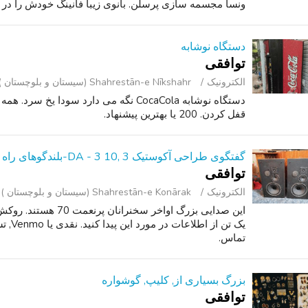
ونسا مجسمه سازی پرسلن. بانوی زیبا فانینگ خودش را در مد
دستگاه نوشابه
توافقی
الکترونیک
Shahrestān-e Nīkshahr (سیستان و بلوچستان )
دستگاه نوشابه CocaCola نگه می دارد سودا
قفل کردن. 200 یا بهترین پیشنهاد.
گفتگوی طراحی آکوستیک DA - 3 10, 3-بلندگوهای راه
توافقی
الکترونیک
Shahrestān-e Konārak (سیستان و بلوچستان )
این صدایی بزرگ اواخر 
یک تن 
تماس.
بزرگ بسیاری از, کلیپ, گوشواره
توافقی