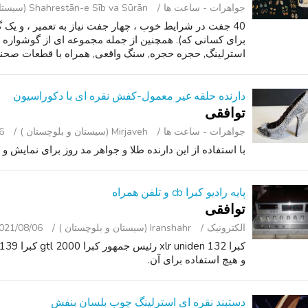
جواهرات - ساعت ‌ها
Shahrestān-e Sīb va Sūrān (سیستان و بلوچستان )
برای کسانی که). همچنین از جمله مجموعه ای از گوشواره و
استرلینگ, حجره حجره, سنگ واقعی, همراه با قطعات صحنه
دارنده حلقه غیر معمول-کفش نقره ای با دکوراسیون
توافقی
جواهرات - ساعت ‌ها
Mirjaveh (سیستان و بلوچستان )
6
با استفاده از این دارنده طلا و جواهر مد روز برای نمایش و 
پایه رادیو کبرا cb و تلفن همراه
توافقی
الکترونیک
Iranshahr (سیستان و بلوچستان )
021/08/06
و هیچ استفاده برای آن.
دستبند نقره ای استرلینگ چوب بلسان بنفش