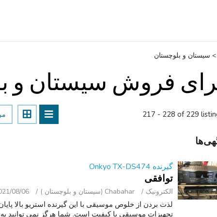
>
سیستان و بلوچستان
رای فروش سیستان و ب
217 - 228 of 229 listi
مر
هی‌ها
گیرنده Onkyo TX-DS474
توافقی
الکترونیک
Chabahar (سیستان و بلوچستان )
021/08/06