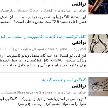
توافقی
جواهرات - ساعت ‌ها
Qaser-e Qand (سیستان و بلوچستان )
این دستبند النگو زیبا و منحصر به فرد از چوب بلسان بنفش
قطر داخل دستبند 2.5"است. بخش داخلی است.5 " ضخیم. قطر از لبه به لبه 3.75 " است.
کابل کواکسیال سه گانه rca کامپوزیت را متصل می کند
توافقی
الکترونیک
Qaser-e Qand (سیستان و بلوچستان )
08/06
این کابل کواکسیال rca سه گانه متصل ویدئو کام
ویژگی سنگین ، rg-59/U کابل کواکسیال در هر
برای مقاومت در برابر خوردگی, و به طور کامل محافظت. 6 فوت طول. دارند 3. هر...
گفتگوی لوستر قطعه گردنبند
توافقی
جواهرات - ساعت ‌ها
Shahrestān-e Sarāvān (سیستان و بلوچستان )
* توجه: من در آستوریا هستم, کوئینز نیویورک. - گفتگوی لوس
طول را می توان تنظیم کرد. - زیبایی اچ و سرد!