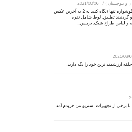
2021/08/06
40 جفت در شرایط خوب ، چهار جفت نیاز به تعمیر ، و یک گوشواره تنها (نگاه کنید به 2 به آخرین عکس
 گردنبند تطبیق. لوط شامل نقره
 و لباس طراح شیک. برچس...
2021/08/0
حلقه ارزشمند ترین خود را نگه دارید.
2
کبرا 132 xlr uniden رئيس جمهور کبرا 2000 gtl کبرا 139 با برخی از تجهیزات استریو من خریدم آمد