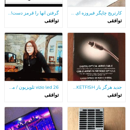
کارتریج چاپگر فیروزه ای hp201a
گرفتن آنها را قرمز دست!دوربین های امنیتی و خیلی بیشتر! باز کردن 7 روز هفته
توافقی
توافقی
جدید هرگز باز ROCKETFISH دیجیتال کابل های صوتی نوری-یک پیشنهاد
26 vizio led تلویزیون / مانیتور
توافقی
توافقی