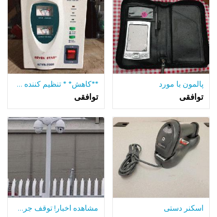
پالمون با مورد
**کاهش* * تنظیم کننده ولتاژ ATVR
توافقی
توافقی
اسکنر دستی
مشاهده اخبار! توقف جرم و جنایت با دوربین های امنیتی و دوربین مدار بسته Dvr