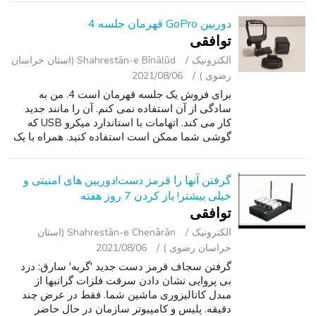
را به عنوان "bayerische vo...
دوربین GoPro قهرمان جلسه 4
توافقی
الکترونیک
Shahrestān-e Bīnālūd (استان خراسان
رضوی )
2021/08/06
برای فروش یک جلسه قهرمان است 4. من به
سادگی از آن استفاده نمی کنم. آن را مانند جدید
کار می کند. اتهامات با استاندارد میکرو USB که
گوشی شما ممکن است استفاده کنید. همراه با یک
کوه و یک پد چسبنده. آنها new 400 جدید, و آنهایی
که استفاده می شود به فروش می...
گرفتن آنها را قرمز دست!دوربین های امنیتی و
خیلی بیشتر! باز کردن 7 روز هفته
توافقی
الکترونیک
Shahrestān-e Chenārān (استان
خراسان رضوی )
2021/08/06
گرفتن سجاف قرمز دست جدید 'گربه' سارق: دزد
بی پروایی نشان دادن سرقت فلزات گرانبها از
مبدل کاتالیزوری ماشین شما. فقط در عرض چند
دقیقه. پلیس و کامپیوتر سازمان در حال حاضر