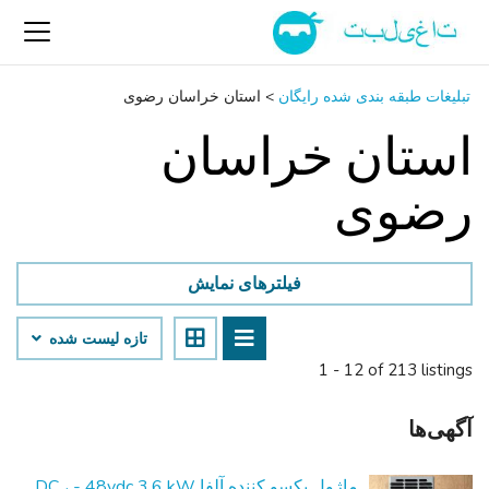
تبلیغات طبقه بندی شده رایگان
>
استان خراسان رضوی
استان خراسان
رضوی
فیلترهای نمایش
تازه لیست شده
1 - 12 of 213 listings
آگهی‌ها
ماژول یکسو کننده آلفا DC ، - 48vdc 3.6 kW