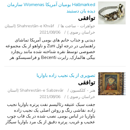
انرژی...
Hallmarked بومیان آمریکا Womenas سازمان
دیده بان دستبند
توافقی
جواهرات - ساعت ‌ها
Shahrestān-e Khvāf (استان
خراسان رضوی )
2021/08/06
دیدنی و جذاب خانم های بومی آمریکا تماشای
راهنمایی در درجه اول Zuni و ناواهو از یک مجموعه
خصوصی توسط نقره شناخته شده مانند ریچارد
بیگی هالمارک, رابرت Becenti و فرانسیسکو. هر
نقره استرلینگ است (به جز نام تجاری باند توسعه
جدید) و منبت کاری با عقیق, پوست...
تصویری از یک نجیب زاده باواریا
توافقی
هنر - کلکسیون
Shahrestān-e Sabzevār (استان
خراسان رضوی )
2021/08/06
جفت سبک عتیقه رئالیسم نفت پرتره باواریا نجیب
زاده. نقاشی رنگ و روغن اصلی یک نجیب زاده
باواریا در لباس بومی, نصب شده در یک قاب چوب
عجیب و غریب. پرتره دقیق از یک مرد باواریا سیگار
کشیدن یک لوله و یکی با یک لیوان آبجو قطعه خود