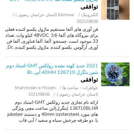
توافقی
الکترونیک
Kāshmar (استان خراسان رضوی )
2021/08/06
فن آوری های آلفا مستقیم ماژول یکسو کننده فعلی
برای نیروگاه های آلفا-48VDC. 3.6 کیلو وات. تعداد
23 موجود است. جستجو: آلفا, آلفا فناوری, آلفا فن
آوری, آرگوس, یکسو کننده, ماژول یکسو کننده, Dc,
کارخانه DC, نیروگاه DC,- 48VDC,.
2021 جدید کهنه نشده رولکس GMT-استاد دوم
بتمن بتگرل 40MM 126710 آبی BL
توافقی
جواهرات - ساعت ‌ها
Shahrestān-e Fīrūzeh
(استان خراسان رضوی )
2021/08/06
ارائه نام تجاری جدید رولکس GMT-استاد دوم
126710BLNR (بتگرل)این ساعت مچی ویژگی
های مورد 40mm oystersteel و دستبند jubelee
با. دو طرفه چرخش سیاه و سفید / آبی قاب
سرامیک. این ساعت در حال اجرا است به روز
رسانی جنبش تولید رولکس 3285 با تقریبی. ذخیره