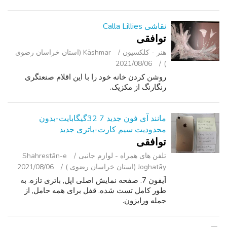
نشان می دهد رانندگان را به طیف وسیعی از
اقدامات برای کاهش دزدی از مبدل نصب دوربین ...
نقاشی Calla Lillies
توافقی
هنر - کلکسیون
Kāshmar (استان خراسان رضوی
2021/08/06
)
روشن کردن خانه خود را با این اقلام صنعتگری
رنگارنگ از مکزیک.
مانند آی فون جدید 7 32گیگابایت-بدون
محدودیت سیم کارت-باتری جدید
توافقی
تلفن ‌های همراه - لوازم جانبی
Shahrestān-e
Joghatāy (استان خراسان رضوی )
2021/08/06
آیفون 7. صفحه نمایش اصلی اپل, باتری تازه. به
طور کامل تست شده. قفل برای همه حامل, از
جمله ورایزون.