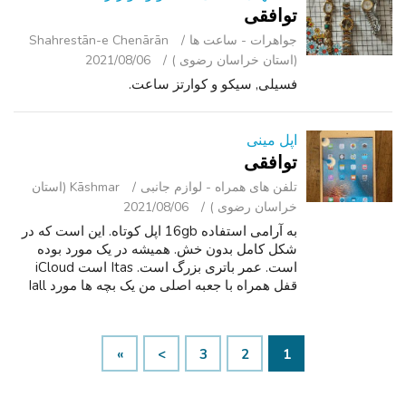
توافقی
جواهرات - ساعت ‌ها
Shahrestān-e Chenārān
(استان خراسان رضوی )
2021/08/06
فسیلی, سیکو و کوارتز ساعت.
اپل مینی
توافقی
تلفن ‌های همراه - لوازم جانبی
Kāshmar (استان
خراسان رضوی )
2021/08/06
به آرامی استفاده 16gb اپل کوتاه. این است که در
شکل کامل بدون خش. همیشه در یک مورد بوده
است. عمر باتری بزرگ است. Itas است iCloud
قفل همراه با جعبه اصلی من یک بچه ها مورد Iall
پرتاب در هم و یک مورد سمور جعبه. 100 اوبو
ممنون
»
>
3
2
1