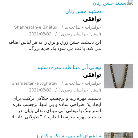
دستبند جشن زنان
توافقی
جواهرات - ساعت ‌ها
Shahrestān-e Bīnālūd
(استان خراسان رضوی )
2021/08/06
این دستبند جشن زرق و برق را به هر لباس اضافه
می کند. باعث می شود یک هدیه بزرگ.
تیفانی آبی مینا قلب مهره دستبند
توافقی
جواهرات - ساعت ‌ها
Shahrestān-e Joghatāy
(استان خراسان رضوی )
2021/08/06
دستبند مهره زیبا و برچسب حکاکی ترکیب برای
ایجاد یک طراحی ساده و بی انتها. برچسب نقره
استرلینگ با تیفانی آبی مینای دندان پایان. در
دستبند مهره. متوسط اندازه. 7 " طولانی. دانه 4
mm. فورا تشخیص امضا تیفانی BlueA رنگ این
designas پایان مینا شده است به عن...
ساعتهای فسیلی ، سیکو و کوارتز