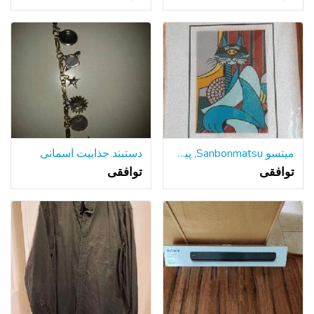
میتسو Sanbonmatsu, پیکاسو گربه, و پیر (گربه)
دستبند جذابیت آسمانی
توافقی
توافقی