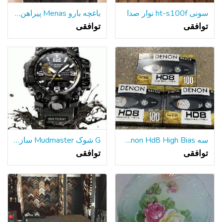
سونی ht-s100f نوار صدا
باغچه بارو Menas پیراهن آستین بلند
توافقی
توافقی
سه Denon Hd8 High Bias / نوع II 100 دقیقه کاست ذرات فلزی
G شوک Mudmaster سازمان دیده بان
توافقی
توافقی