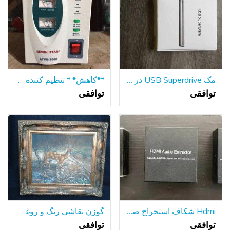
مک USB Superdrive در درایو دیسک
**کاهش* * تنظیم کننده ولتاژ ATVR
توافقی
توافقی
Hdmi شکاف استخراج صوتی
گوزن نقاشی رنگ و روغن 29 ایکس 33.125 که در.
توافقی
توافقی