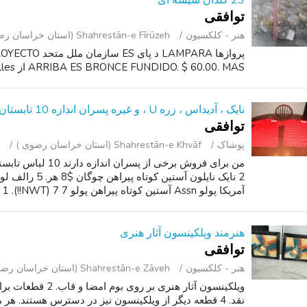
23 گلدان شیشه ای
توافقی
هنر - کلکسیون
Shahrestān-e Fīrūzeh (استان خراسان رضوی )
ARRIBA ES BRONCE FUNDIDO. $ 60.00. MAS از detalles: نمایش اطلاعات تماس.
نایک ، آدیداس ، زره U ، و غیره پسران اندازه 10 تابستان لباس برای فروش
توافقی
پوشاک
Shahrestān-e Khvāf (استان خراسان رضوی )
من برای فروش برخی از
آمریکا پولو Assn آستین کوتاه پیراهن پولو 7 7 (NWT!!). 1 شلو...
هنرمند ویلکینسون آثار هنری
توافقی
هنر - کلکسیون
Shahrestān-e Zāveh (استان خراسان رضوی )
نقد. 4 قطعه دیگر از ویلکینسون نیز در دسترس هستند. 