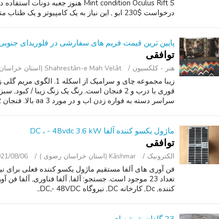
درخواست $230 ابو , این نیاز به یک کامپیوتر و یک طناب متصل - متن نشان می دهد اطلاعات تماس.
پایین ترین قیمت فریم های سفارشی در فلوریدای جنوبی!
توافقی
هنر - کلکسیون
Shahrestān-e Mah Velāt (استان خراسان رضوی )
زیبا مجموعه چای و سرامیک از 
سراسر دسته به فواره زدن اب و در مورد 3 aa بالا. فنجان 2 aa بالا و 2 aa د...
ماژول یکسو کننده آلفا DC ، - 48vdc 3.6 kW
توافقی
الکترونیک
Kāshmar (استان خراسان رضوی )
21/08/06
تعداد 23 موجود است. جستجو: آلفا, آلفا فناوری, آلفا ف
کننده, Dc, کارخانه DC, نیروگاه DC,- 48VDC,.