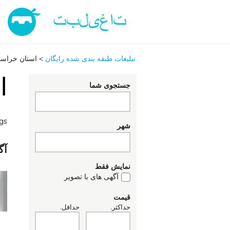
تبلیغات طبقه بندی شده رایگان
>
استان خراس
ا
جستجوی شما
ngs
شهر
آگ
نمایش فقط
آگهی های با تصویر
قیمت
حداکثر.
حداقل.