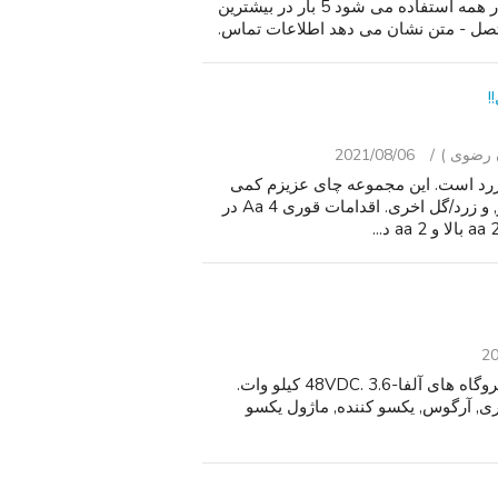
Mint condition Oculus Rift S هنوز جعبه دونات استفاده در همه استفاده می شود 5 بار در بیشترین
!
2021/08/06
اسکله 1. الگوی مریم گلی زرد است. این مجموعه چای عزیزم کمی
قوری با درب و 2 فنجان است. رنگ یک زنگ زیبا / کبود, سبز, و زرد/گل اخری. اقدامات قوری 4 Aa در
20
فن آوری های آلفا مستقیم ماژول یکسو کننده فعلی برای نیروگاه های آلفا-48VDC. 3.6 کیلو وات.
ن آوری, آرگوس, یکسو کننده, ماژول یکسو