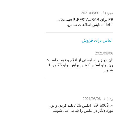
2021/08/06
پروازها LAMPARA د پای ES سازمان ملل متحد PROYECTO برای RESTAURAR. لا قسمت د
2021/08/06
 پسران اندازه دارند 10 لباس تابستان. در زیر به لیستی از اقلام و قیمت است:.
2 نایک نایلون آستین کوتاه پیراهن چوگان $8 هر. 5 رالف لورن پولو آستین کوتاه پیراهن پولو $7 هر. 1
2021/08/06
ویلکینسون آثار هنری بر روی بوم امضا و قاب. 2 قطعات برای $500. 29 "ایکس 25". بلند کردن و پول
هر مورد دیگر در عکس را شامل می شوند.