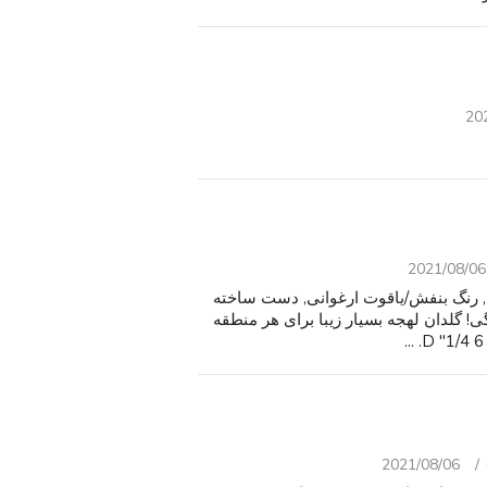
20
2021/08/06
 گلدان مربع, رنگ بنفش/یاقوت ارغوانی, دست ساخته
ی! گلدان لهجه بسیار زیبا برای هر منطقه
2021/08/06