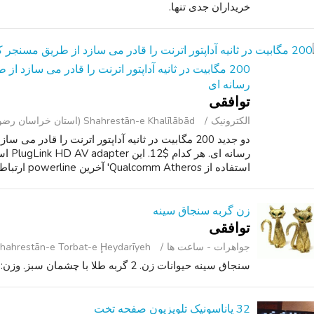
خریداران جدی تنها.
200 مگابیت در ثانیه آداپتور اترنت را قادر می سازد
رسانه ای
توافقی
الکترونیک
Shahrestān-e Khalīlābād (استان خراسان رضوی )
دو جدید 200 مگابیت در ثانیه آداپتور اترنت را قادر
استفاده از Qualcomm Atheros' آخرین powerline ارتباطات (PLC) فن آوری ...
زن گربه سنجاق سینه
توافقی
جواهرات - ساعت ‌ها
Shahrestān-e Torbat-e Ḩeydarīyeh (استان خراسان رضوی
سنجاق سینه حیوانات زن. 2 گربه طلا با چشمان سبز. وزن: 9.7 dwt/.49اونس $79.
32 پاناسونیک تلویزیون صفحه تخت