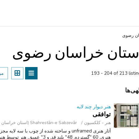
ان رضوی
ستان خراسان رضوی
193 - 204 of 213 listi
مر
هی‌ها
هنر دیوار چند لایه
توافقی
هنر - کلکسیون
Shahrestān-e Sabzevār (استان خراسان رضوی )
آثار هنری unframed و ساخته شده از چوب با سه 
هنری, 60 "گسترده, 48" بلند قد, و 3" عمیق. هنر توسط هنرمند امضا نشده است.