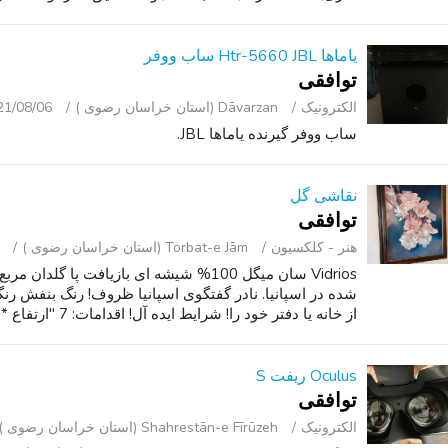
یاماها Htr-5660 JBL ساب ووفر
توافقی
الکترونیک
Dāvarzan (استان خراسان رضوی )
21/08/06
ساب ووفر گیرنده یاماها JBL.
نقاشی گل
توافقی
هنر - کلکسیون
Torbat-e Jām (استان خراسان رضوی )
Vidrios سان میگل 100% شیشه ای بازیافت پا
شده در اسپانیا. نادر گفتگوی اسپانیا ظروف! رنگ بنفش رنگ
از خانه یا دفتر خود را! شرایط ایده آل! اقدامات: 7 "ارتفاع * 6 1/4" D. ...
Oculus ریفت S
توافقی
الکترونیک
Shahrestān-e Fīrūzeh (استان خراسان رضوی )