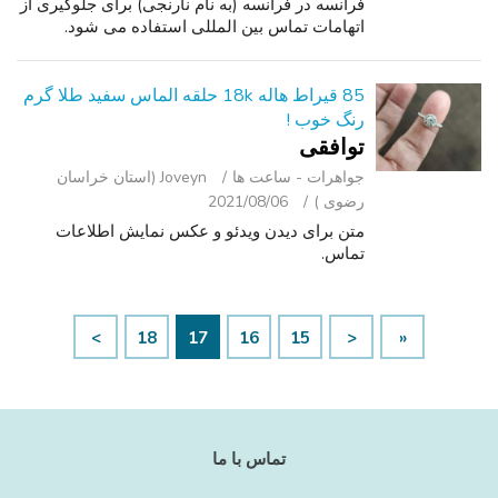
فرانسه در فرانسه (به نام نارنجی) برای جلوگیری از
اتهامات تماس بین المللی استفاده می شود.
85 قیراط هاله 18k حلقه الماس سفید طلا گرم
رنگ خوب !
توافقی
جواهرات - ساعت ‌ها
Joveyn (استان خراسان
رضوی )
2021/08/06
متن برای دیدن ویدئو و عکس نمایش اطلاعات
تماس.
>
18
17
16
15
<
«
تماس با ما