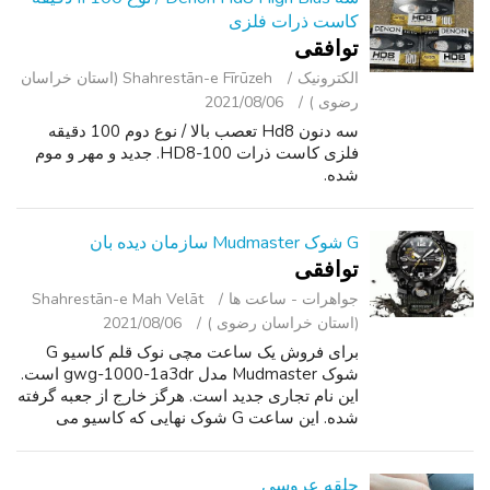
کاست ذرات فلزی
توافقی
الکترونیک
Shahrestān-e Fīrūzeh (استان خراسان
رضوی )
2021/08/06
سه دنون Hd8 تعصب بالا / نوع دوم 100 دقیقه
فلزی کاست ذرات HD8-100. جدید و مهر و موم
شده.
G شوک Mudmaster سازمان دیده بان
توافقی
جواهرات - ساعت ‌ها
Shahrestān-e Mah Velāt
(استان خراسان رضوی )
2021/08/06
برای فروش یک ساعت مچی نوک قلم کاسیو G
شوک Mudmaster مدل gwg-1000-1a3dr است.
این نام تجاری جدید است. هرگز خارج از جعبه گرفته
شده. این ساعت G شوک نهایی که کاسیو می
سازد. لطفا به من هر گونه سوال متن. با تشکر برای
دنبال!
حلقه عروسی