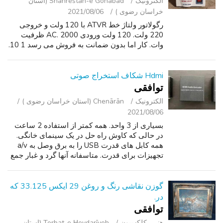
الکترونیک
Shahrestān-e Gonābād (استان
خراسان رضوی )
2021/08/06
رگولاتور ولتاژ خط ATVR با 120 ولت و خروجی
220 ولت. 120 ولت ورودی AC. 2000 ظرفیت
وات. کار اما بدون ضمانت به فروش می رسد 1 10.
Hdmi شکاف استخراج صوتی
توافقی
الکترونیک
Chenārān (استان خراسان رضوی )
2021/08/06
بسیاری از 3 واحد. همه کمتر از استفاده 2 ساعت
در حالی که کاوش راه حل در یک سینمای خانگی.
همه کابل های قدرت USB را به برق وصل به a/v
تجهیزات برای قدرت. متاسفانه آنها گرد و غبار جمع
آوری در حالی که من اجازه پنجره بازگشت منقضی.
1 x 4K HDMI Splitter - htt...
گوزن نقاشی رنگ و روغن 29 ایکس 33.125 که
در.
توافقی
هنر - کلکسیون
Torbat-e Ḩeydarīyeh (استان