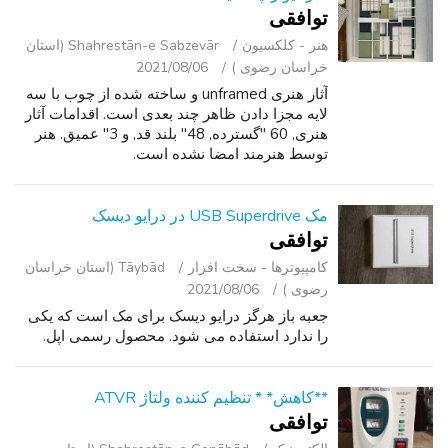
توافقی
هنر - کلکسیون
Shahrestān-e Sabzevār (استان
خراسان رضوی )
2021/08/06
آثار هنری unframed و ساخته شده از چوب با سه
لایه مجزا دادن ظاهر چند بعدی است. اقدامات آثار
هنری, 60 "گسترده, 48" بلند قد, و 3" عمیق. هنر
توسط هنرمند امضا نشده است.
مک USB Superdrive در درایو دیسک
توافقی
کامپیوترها - سخت ‌افزار
Tāybād (استان خراسان
رضوی )
2021/08/06
جعبه باز هرگز درایو دیسک برای مک است که یکی
را ندارد استفاده می شود. محصول رسمی اپل.
**کاهش* * تنظیم کننده ولتاژ ATVR
توافقی