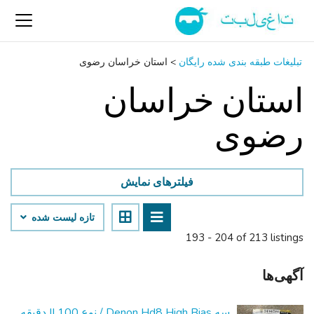
تبلیغات طبقه بندی شده رایگان
>
استان خراسان رضوی
استان خراسان
رضوی
فیلترهای نمایش
تازه لیست شده
193 - 204 of 213 listings
آگهی‌ها
سه Denon Hd8 High Bias / نوع II 100 دقیقه