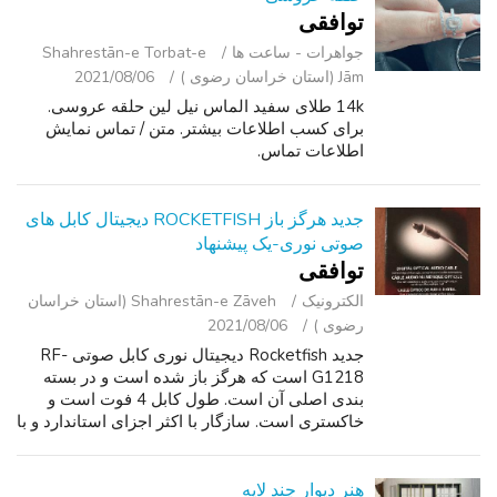
توافقی
جواهرات - ساعت ‌ها
Shahrestān-e Torbat-e
Jām (استان خراسان رضوی )
2021/08/06
14k طلای سفید الماس نیل لین حلقه عروسی.
برای کسب اطلاعات بیشتر. متن / تماس نمایش
اطلاعات تماس.
جدید هرگز باز ROCKETFISH دیجیتال کابل های
صوتی نوری-یک پیشنهاد
توافقی
الکترونیک
Shahrestān-e Zāveh (استان خراسان
رضوی )
2021/08/06
جدید Rocketfish دیجیتال نوری کابل صوتی RF-
G1218 است که هرگز باز شده است و در بسته
بندی اصلی آن است. طول کابل 4 فوت است و
خاکستری است. سازگار با اکثر اجزای استاندارد و با
کیفیت بالا از جمله تلویزیون های صفحه تخت ال
سی دی ، دیسک Blu-ray و پخش دی وی دی ...
هنر دیوار چند لایه