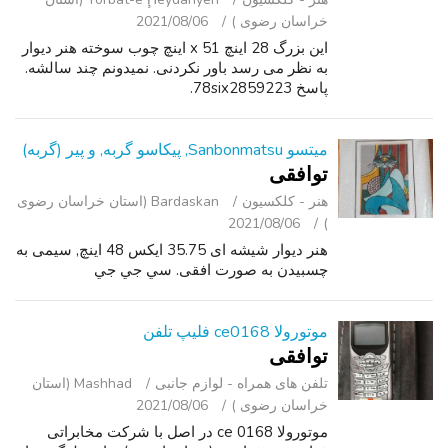
خراسان رضوی )
2021/08/06
این بزرگ 28 اینچ x 51 اینچ چوب سوخته هنر دیوار
به نظر می رسد باور نکردنی. نميدونم چند سالشه.
پاسخ 78six2859223.
میتسو Sanbonmatsu, پیکاسو گربه, و پیر (گربه)
توافقی
هنر - کلکسیون
Bardaskan (استان خراسان رضوی
2021/08/06
)
هنر دیوار شیشه ای 35.75 ایکس 48 اینچ, سیمی به
چسبیدن به صورت افقی. سي جي جي
موتورولا ce0168 فلیپ تلفن
توافقی
تلفن ‌های همراه - لوازم جانبی
Mashhad (استان
خراسان رضوی )
2021/08/06
موتورولا ce 0168 در اصل با شرکت مخابراتی