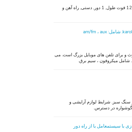
بلوط سوپر سر خوردن 130 بالابر صندلی پله راست حدود. 12 فوت طول, 1 دور, دستی, راه آهن و
توث و برای تلفن های موبایل بزرگ است. می
 با قطره آویز سنگ سبز. شرایط لوازم آرایشی و