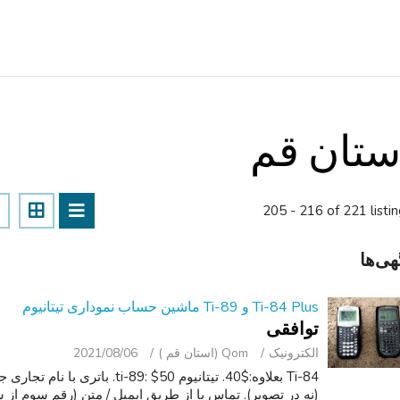
ستان قم
205 - 216 of 221 listi
هی‌ها
Ti-84 Plus و Ti-89 ماشین حساب نموداری تیتانیوم
توافقی
الکترونیک
Qom (استان قم )
2021/08/06
(نه در تصویر). تماس با از طریق ایمیل / متن (رقم سوم از