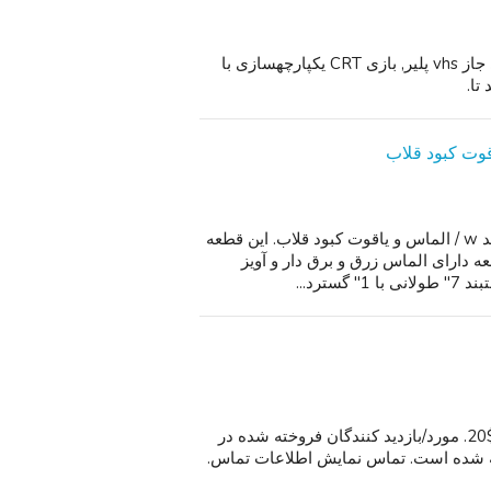
توشیبا # mv13j3 13A تلویزیون vcr دسته کوچک موسیقی جاز vhs پلیر, بازی CRT یکپارچهسازی با
تا.
18KWG 57 تعداد شامپاین کشت مروارید سه رشته دستبند w / الماس و یاقوت کبود قلاب. این قطعه
ه دارای الماس زرق و برق دار و آویز
گفتگوی جواهرات صحنه و لباس" گوشواره زنانه. قیمت = $20. مورد/بازدید کنندگان فروخته شده در
و یا ارائه شده است. تماس نمایش اطلاعات تماس.