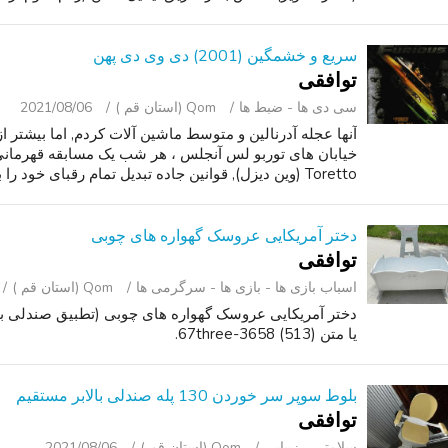
سریع و خشمگین (2001) دی وی دی پهن
توافقی
سی ‌دی ‌ها - ضبط‌ ها
Qom (استان قم )
2021/08/06
آنها عجله آدرنالین و متوسط ماشین آلات کردم, اما بیشتر ا
خیابان های توربو لس آنجلس ، هر شب یک مسابقه قهرمانی 
Toretto (وین دیزل), قوانین جاده تبدیل تمام رقبای خود را به گرد و غبار...
دختر آمریکایی عروسک گهواره های چوبی
توافقی
اسباب‌ بازی ها - بازی ها - سرگرمی ‌ها
Qom (استان قم )
دختر آمریکایی عروسک گهواره های چوبی (تطبیق صندلی بال
یا متن (513) 67three-3658.
بلوط سوپر سر خوردن 130 پله صندلی بالابر مستقیم
توافقی
سلامتی - زیبایی
Qom (استان قم )
2021/08/06