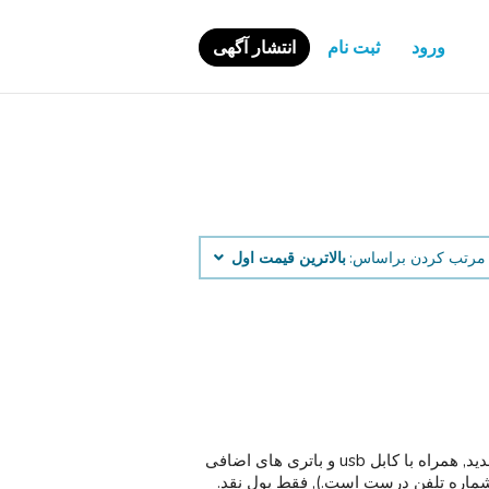
ورود
ثبت نام
انتشار آگهی
مرتب کردن براساس:
بالاترین قیمت اول
Ti-84 بعلاوه:$40. تیتانیوم ti-89: $50. باتری با نام تجاری جدید, همراه با کابل usb و باتری های اضافی
 شماره تلفن درست است.), فقط پول نقد.