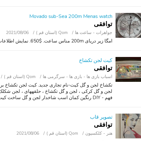
Movado sub-Sea 200m Menas watch
توافقی
جواهرات - ساعت ‌ها
Qom (استان قم )
2021/08/06
امگا زیر دریای 200m مناس ساعت. $650. نمایش اطلاعات تماس.
کیت لجن تکشاخ
توافقی
اسباب‌ بازی ها - بازی ها - سرگرمی ‌ها
Qom (استان قم )
تکشاخ لجن و گل کیت-نام تجاری جدید. کیت لجن تکشاخ بر
لجن و گل کرکی ، لجن و گل تکشاخ ، حلقههای ، لجن شکلک ،
فهم - DIY رنگین کمان اسب شاخدار لجن و گل ساخت کیت و لوازم جانبی لجن و گ...
تصویر قاب
توافقی
هنر - کلکسیون
Qom (استان قم )
2021/08/06