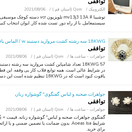
توافقی
الکترونیک
Qom (استان قم )
2021/08/06
سیستمعامل, با از راه دور. تست شده کار, ایوان انتخاب کنید 
18KWG سه رشته کشت مروارید دستبند w / الماس یاقوت کبود قلاب
توافقی
جواهرات - ساعت ‌ها
Qom (استان قم )
2021/08/06
در شرایط عالی است. همه توابع قلاب کار بی وقفه. این قطع
یاقوت کبود است که در 18KWG تنظیم شده است این دستبند 7" طولانی با 1" گسترد...
جواهرات صحنه و لباس گفتگوی" گوشواره زنان
توافقی
جواهرات - ساعت ‌ها
Qom (استان قم )
2021/08/06
شرایط Aoeas Isa. بدون ضمانت یا تضمین ضمنی 
برای خرید.