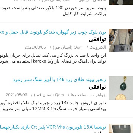
براکت. شرایط کار کامل.
یون بلوک چوب زیر گهواره بلندگو بلوتوث قابل حمل و karoke. شامل: am/fm ، aux
توافقی
الکترونیک
Qom (استان قم )
2021/08/06
این واحد با صدای بزرگ کار می کند. تبدیل برای جریان بلو
تواند برای آهنگ در فضای باز و/یا karoke استفاده می شود. شامل میکروفون ، سیم برق.
زنجیر پیوند طلای زرد 14k با آویز سنگ سبز زمرد
توافقی
جواهرات - ساعت ‌ها
Qom (استان قم )
2021/08/06
تا برای فروش. جامد 14k زرد زنجیره لینک طلا
بهداشتی بسیار خوب. سنگ 12MM X 15 میلی متر تطبیق گوشواره در دسترس.
توشیبا 13A تلویزیون VCR Vhs پلیر Crt بازی یکپارچهسازی با سیستمعامل با از راه دور