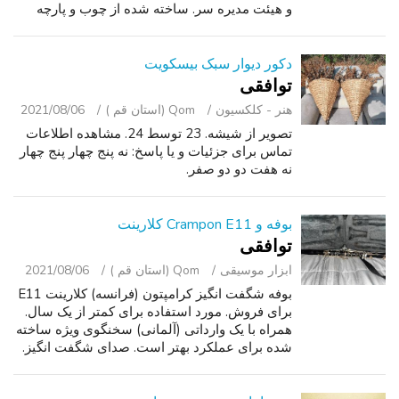
و هیئت مدیره سر. ساخته شده از چوب و پارچه
چرم مصنوعی, نگه می دارد تا 350 پوند, تخت یک
پایه نیاز ندارد / بهار جعبه....
دکور دیوار سبک بیسکویت
توافقی
هنر - کلکسیون
Qom (استان قم )
2021/08/06
تصویر از شیشه. 23 توسط 24. مشاهده اطلاعات
تماس برای جزئیات و یا پاسخ: نه پنج چهار پنج چهار
نه هفت دو دو صفر.
بوفه و Crampon E11 کلارینت
توافقی
ابزار موسیقی
Qom (استان قم )
2021/08/06
بوفه شگفت انگیز کرامپتون (فرانسه) کلارینت E11
برای فروش. مورد استفاده برای کمتر از یک سال.
همراه با یک وارداتی (آلمانی) سخنگوی ویژه ساخته
شده برای عملکرد بهتر است. صدای شگفت انگیز.
باز به پیشنهادات, در صورت تمایل به PM! می آید از
یک خانه رایگان دود. ...