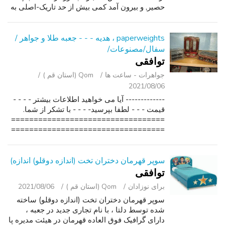
حصیر, و بیرون آمد کمی بیش از حد تاریک-اصلی به
مراتب برتر! خرید آن و 'پر کردن دیوار خود را با
آفتاب'!! لطفا بر روی لیس...
paperweights ، هدیه - - - جعبه طلا و جواهر /
سفال/مصنوعات/
توافقی
جواهرات - ساعت ‌ها
Qom (استان قم )
2021/08/06
------------- آیا می خواهید اطلاعات بیشتر - - - -
قیمت - - - لطفا بپرسید- - - - با تشکر از شما.
==================================
==================================
=============.
سوپر قهرمان دختران تخت (اندازه دوقلو) اندازه)
توافقی
برای نوزادان
Qom (استان قم )
2021/08/06
سوپر قهرمان دختران تخت (اندازه دوقلو) ساخته
شده توسط دلتا ، با نام تجاری جدید در جعبه ،
دارای گرافیک فوق العاده قهرمان در هیئت مدیره پا