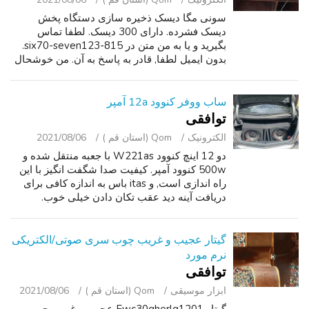
سونی مگا دیسک ذخیره سازی دستگاه پخش
دیسک فشرده. دارای 300 دیسک. لطفا تماس
بگیرید و یا به من متن در 815-six70-seven123.
بدون ایمیل لطفا, قادر به پاسخ به آن. من خوشحال
خواهد بود برای دیدار در st پیترز نزدیک به بزرگراه
70 79 و یا دیگری در منطقه وینفیلد.
ساب ووفر کنوود 12a آمپر
توافقی
الکترونیک
Qom (استان قم )
2021/08/06
دو 12 اینچ کنوود W221as با جعبه منتقل شده و
500w کنوود آمپر. کیفیت صدا شگفت انگیز با این
راه اندازی است, و itas باس به اندازه کافی برای
دریافت آینه دید عقب تکان دادن خیلی خوب.
گیتار عجیب و غریب چوب سری صوتی/الکتریکی
نرم مورد
توافقی
ابزار موسیقی
Qom (استان قم )
2021/08/06