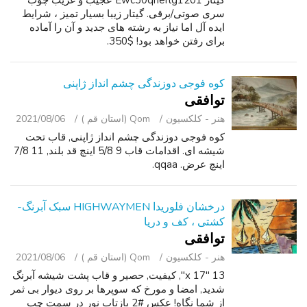
گیتار Ewc30qherlg1201 عجیب و غریب چوب
سری صوتی/برقی. گیتار زیبا بسیار تمیز ، شرایط
ایده آل اما نیاز به رشته های جدید و آن را آماده
برای رفتن خواهد بود! $350.
کوه فوجی دوزندگی چشم انداز ژاپنی
توافقی
هنر - کلکسیون
Qom (استان قم )
2021/08/06
کوه فوجی دوزندگی چشم انداز ژاپنی, قاب تحت
شیشه ای. اقدامات قاب 9 5/8 اینچ قد بلند, 11 7/8
اینچ عرض. qqaa.
درخشان فلوریدا HIGHWAYMEN سبک آبرنگ-
کشتی ، کف و دریا
توافقی
هنر - کلکسیون
Qom (استان قم )
2021/08/06
13 "x 17", کیفیت, حصیر و قاب پشت شیشه آبرنگ
شدید, امضا و مورخ که سوپرها بر روی دیوار بی ثمر
از شما نگاه! عکس #2 بازتاب نور در سمت چپ