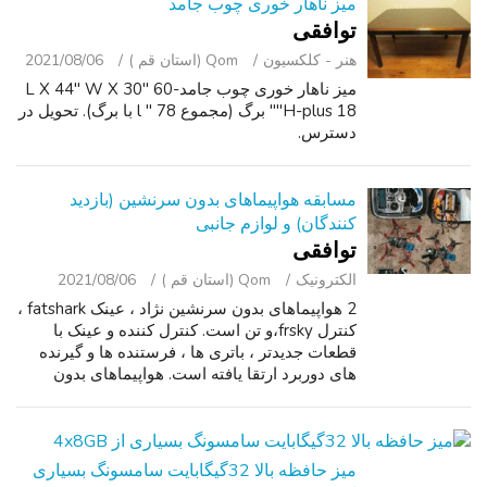
میز ناهار خوری چوب جامد
توافقی
هنر - کلکسیون
Qom (استان قم )
2021/08/06
میز ناهار خوری چوب جامد-60 "L X 44" W X 30
"H-plus 18" برگ (مجموع 78 " l با برگ). تحویل در
دسترس.
مسابقه هواپیماهای بدون سرنشین (بازدید
کنندگان) و لوازم جانبی
توافقی
الکترونیک
Qom (استان قم )
2021/08/06
2 هواپیماهای بدون سرنشین نژاد ، عینک fatshark ،
کنترل frsky،و تن است. کنترل کننده و عینک با
قطعات جدیدتر ، باتری ها ، فرستنده ها و گیرنده
های دوربرد ارتقا یافته است. هواپیماهای بدون
سرنشین در حال اجرا هستند Fcs بوسه و ESC. این
شامل اساسا همه چیز شما ...
میز حافظه بالا 32گیگابایت سامسونگ بسیاری