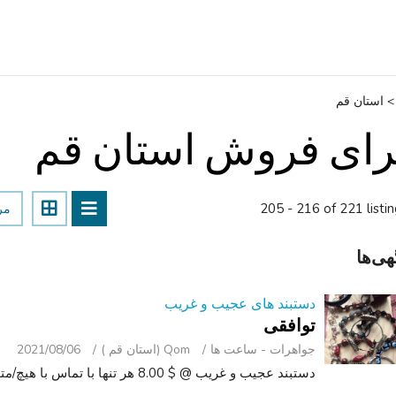
>
استان قم
رای فروش استان قم
205 - 216 of 221 listi
مر
هی‌ها
دستبند های عجیب و غریب
توافقی
جواهرات - ساعت ‌ها
Qom (استان قم )
2021/08/06
دستبند عجیب و غریب @ $ 8.00 هر تنها با تماس با هیچ/متون. ( 5.1.6.4.7.6.3.3.9.8 ).