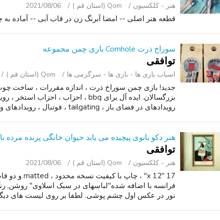
هنر - کلکسیون
Qom (استان قم )
2021/08/06
قطعه هنر اصلی -- امضا آبرنگ زن در قاب آبی -- آماده به چ
سوراخ ذرت Cornhole بازی چمن مجموعه
توافقی
اسباب‌ بازی ها - بازی ها - سرگرمی ‌ها
Qom (استان قم )
جدید! بازی چمن سوراخ ذرت ، اندازه مقررات ، ساخت چوب
بزرگسالان. ایده آل برای bbq ، احزاب ، 
رویدادهای در فضای باز ، tailgating ، فوتبال ، رویدادهای ورزشی ، مسابقات. کی...
هنر دکو بانوی پیچیده می یابد حیوان خانگی پرنده مرده ب
توافقی
هنر - کلکسیون
Qom (استان قم )
2021/08/06
17 "x 12" ، چا
فرانسه با اضافه شده"لباسهای در سبک اسلاوی" روشن, رنگ
نور در عکس اول چشم پوشی. لطفا بر روی لیست های دیگر م