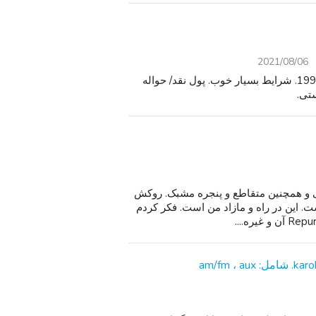
2021/08/06
به آرامی E. کایوتی عروسک مخمل خواب دار بزرگ. حدود 1995. شرایط بسیار خوب. پول نقد/ حواله
 حال و عملیاتی و همچنین متقاطع و پنجره مشبک. روکش
 این در راه و مازاد من است. فکر کردم