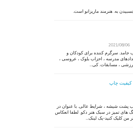
سبیدن به. هنرمند ماریزانو است.
2021/08/06
 جامد. سرگرم کننده برای کودکان و
احزاب استخر ، رویدادهای مدرسه ، احزاب بلوک ، عروسی ،
ا کیفیت چاپ
پ با کیفیت نسخه محدود ، matted و دو قاب پشت شیشه ، شرایط عالی. با عنوان در
 های تمیز در سبک هنر دکو. لطفا انعکاس
ن کلیک کنید-یک لینک...