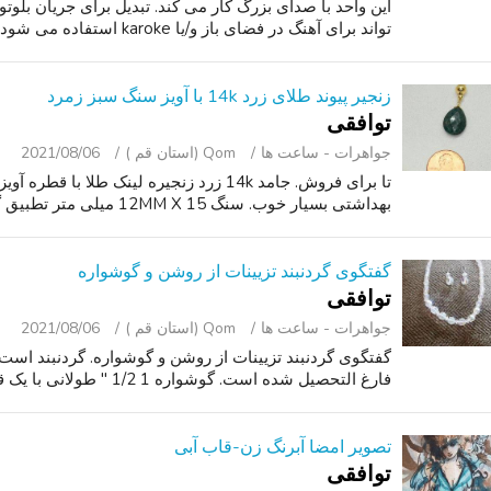
این واحد با صدای بزرگ کار می کند. تبدیل برای جریان بلو
تواند برای آهنگ در فضای باز و/یا karoke استفاده می شود. شامل میکروفون ، سیم برق.
زنجیر پیوند طلای زرد 14k با آویز سنگ سبز زمرد
توافقی
جواهرات - ساعت ‌ها
Qom (استان قم )
2021/08/06
تا برای فروش. جامد 14k زرد زنجیره لینک طلا
بهداشتی بسیار خوب. سنگ 12MM X 15 میلی متر تطبیق گوشواره در دسترس.
گفتگوی گردنبند تزیینات از روشن و گوشواره
توافقی
جواهرات - ساعت ‌ها
Qom (استان قم )
2021/08/06
فارغ التحصیل شده است. گوشواره 1 1/2 " طولانی با یک قلاب تماس. شرایط عالی.
تصویر امضا آبرنگ زن-قاب آبی
توافقی