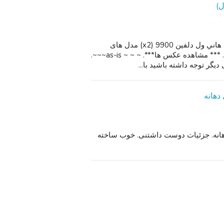
(POOS)(متعلق به قبل از) (به عنوان است). (قادر به تست). هاني ول دلفین 9900 (x2) مدل های
قدیمی تر. فقط یک باتری / یک سبک است که شکسته است. *** مشاهده عکس ها***. ~ ~ ~ as-is~~~.
صنوعی بیرنگ و زنبور عسل پین-2 " بال دهانه. جزئیات دوست داشتنی. خوب ساخته