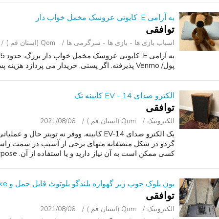
به آرامی E. کایوتی عروسک مخمل خواب دار
توافقی
اسباب‌ بازی ها - بازی ها - سرگرمی ‌ها
Qom (استان قم )
پول/ Venmo پذیرفته. اگر پستی, خریدار می پردازد هزینه پستی.
الکترو صدای EV - 14 کابینه تک
توافقی
الکترونیک
Qom (استان قم )
2021/08/06
یک الکترو صدای EV-14 کابینه. ووفر نه تویتر
گردو در شکل منصفانه منهای برخی از آسیب در سمت راست.
کسی ممکن است به آن نیاز دارید و یا استفاده از آن. Repurpose آن و غیره....
یون بلوک چوب زیر گهواره بلندگو بلوتوث قابل حمل و karoke. شامل: am/fm ، aux
توافقی
الکترونیک
Qom (استان قم )
2021/08/06