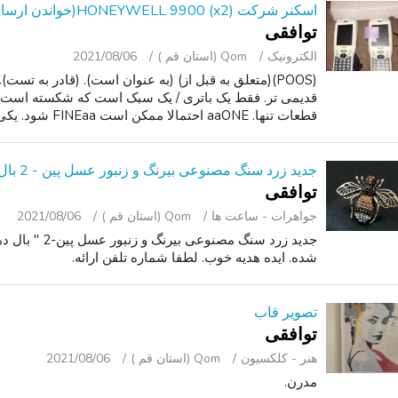
اسکنر شرکت HONEYWELL 9900 (x2)(خواندن ارسال)
توافقی
الکترونیک
Qom (استان قم )
2021/08/06
قطعات تنها. aaONE احتمالا ممکن است FINEaa شود. یکی دیگر توجه داشته باشید با...
جدید زرد سنگ مصنوعی بیرنگ و زنبور عسل پین - 2 بال دهانه
توافقی
جواهرات - ساعت ‌ها
Qom (استان قم )
2021/08/06
جدید زرد سنگ م
شده. ایده هدیه خوب. لطفا شماره تلفن ارائه.
تصویر قاب
توافقی
هنر - کلکسیون
Qom (استان قم )
2021/08/06
مدرن.