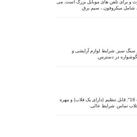
توث و برای تلفن های موبایل بزرگ است. می
 با قطره آویز سنگ سبز. شرایط لوازم آرایشی و
گفتگوی گردنبند تزیینات از روشن و گوشواره. گردنبند است 16", قابل تنظیم (دارای یک قلاب) و مهره