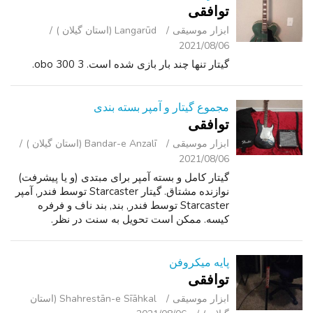
توافقی
ابزار موسیقی
Langarūd (استان گیلان )
2021/08/06
گیتار تنها چند بار بازی شده است. 3 300 obo.
مجموع گیتار و آمپر بسته بندی
توافقی
ابزار موسیقی
Bandar-e Anzalī (استان گیلان )
2021/08/06
گیتار کامل و بسته آمپر برای مبتدی (و یا پیشرفت)
نوازنده مشتاق. گیتار Starcaster توسط فندر, آمپر
Starcaster توسط فندر, بند, بند ناف و فرفره
کیسه. ممکن است تحویل به سنت در نظر.
پایه میکروفن
توافقی
ابزار موسیقی
Shahrestān-e Sīāhkal (استان