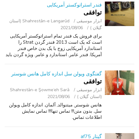
فندر استراتوکستر آمریکایی
توافقی
ابزار موسیقی
Shahrestān-e Langarūd (استان
گیلان )
2021/08/06
برای فروش یک فندر تمام استراتوکستر آمریکایی
است که یک است 2013 فندر گردن Strat را
استاندارد آمریکایی زوج با یک بدن خاص فندر
آمریکا. فندر عامر. استاندارد و عامر. ویژه گردن باید
دقیق مشخصات مشابه است با این تفاوت که
headstock شکل های مختلف (به ویژه بزر...
گفتگوی ویولن سل اندازه کامل هانس شوستر
توافقی
ابزار موسیقی
Shahrestān-e Şowme‘eh Sarā
(استان گیلان )
2021/08/06
هانس شوستر, میتنوالد, آلمان. اندازه کامل ویولن
سل. بدون متن!!! تماس تنها!!! تماس نمایش
اطلاعات تماس.
گیتار af75