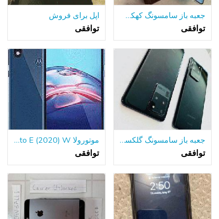
جعبه باز سامسونگ کهکشان S21 فوق العاده 5g
اپل برای فروش
توافقی
توافقی
جعبه باز سامسونگ گلکسی نوت 20 فوق العاده 5g
موتورولا Moto E (2020) W/سیاه بدن دستکش ژل مورد ، قفل شده است
توافقی
توافقی