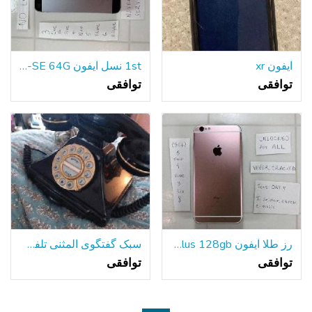
آیفون xr
1st نسل آیفون SE 64G-بدون محدودیت سیم کارت-97 ٪ باتری
توافقی
توافقی
رز طلا آیفون 6s Plus 128gb-قفل-باتری جدید
سبک گفتگوی المثنی تلفن خط زمین
توافقی
توافقی