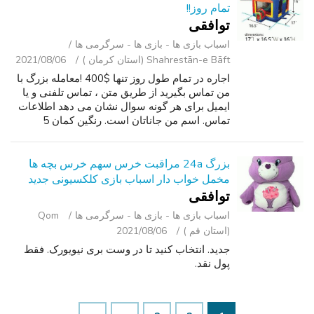
تمام روز!!
توافقی
اسباب‌ بازی ها - بازی ها - سرگرمی ‌ها
Shahrestān-e Bāft (استان کرمان )
2021/08/06
اجاره در تمام طول روز تنها $400 !معامله بزرگ با
من تماس بگیرید از طریق متن ، تماس تلفنی و یا
ایمیل برای هر گونه سوال نشان می دهد اطلاعات
تماس. اسم من جاناتان است. رنگین کمان 5
قسمت چند بازی خانه گزاف گویی تورم و اسلاید
دسته کوچک موسیقی جاز یکی از inf...
بزرگ 24a مراقبت خرس سهم خرس بچه ها
مخمل خواب دار اسباب بازی کلکسیونی جدید
توافقی
اسباب‌ بازی ها - بازی ها - سرگرمی ‌ها
Qom
(استان قم )
2021/08/06
جدید. انتخاب کنید تا در وست بری نیویورک. فقط
پول نقد.