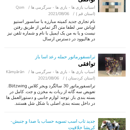
اسباب‌ بازی ها - بازی ها - سرگرمی ‌ها
Qom
(استان قم )
2021/08/06
نام تجاری جدید کمیته مبارزه با سانسور استیو
اوباش سر. لطفا متن اگر تماس از طریق رفتن
نیست و یا به من یک ایمیل با نام و شماره تلفن نیز
در هالیوود در دسترس ارسال.
ترانسفورماتور حمله رعد اسا باز
توافقی
اسباب‌ بازی ها - بازی ها - سرگرمی ‌ها
Kāmyārān
(استان کردستان )
2021/08/06
ترانسفورماتور 30 سالگرد ویجر کلاس Blitzwing.
تعویض سه گانه از ربات به مخزن و جت. کامل در
بسته بندی باز. توجه: لوازم جانبی و دستورالعمل ها
در داخل بسته بندی اصلی با شکل شل هستند.
جدید تاب اسب تسویه حساب با صدا و جنبش-
کریشا خلاقیت