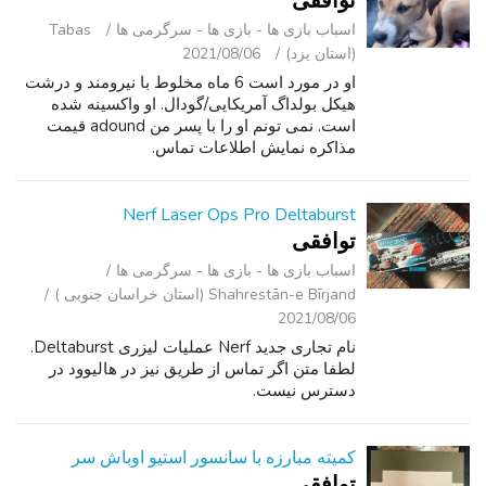
توافقی
اسباب‌ بازی ها - بازی ها - سرگرمی ‌ها
Tabas
(استان یزد)
2021/08/06
او در مورد است 6 ماه مخلوط با نیرومند و درشت
هیکل بولداگ آمریکایی/گودال. او واکسینه شده
است. نمی تونم او را با پسر من adound قیمت
مذاکره نمایش اطلاعات تماس.
Nerf Laser Ops Pro Deltaburst
توافقی
اسباب‌ بازی ها - بازی ها - سرگرمی ‌ها
Shahrestān-e Bīrjand (استان خراسان جنوبی )
2021/08/06
نام تجاری جدید Nerf عملیات لیزری Deltaburst.
لطفا متن اگر تماس از طریق نیز در هالیوود در
دسترس نیست.
کمیته مبارزه با سانسور استیو اوباش سر
توافقی