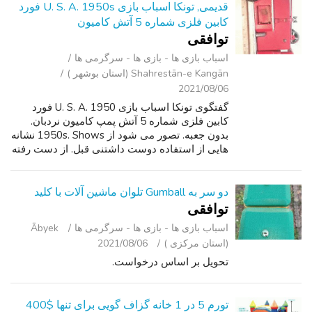
قدیمی, تونکا اسباب بازی U. S. A. 1950s فورد
کابین فلزی شماره 5 آتش کامیون
توافقی
اسباب‌ بازی ها - بازی ها - سرگرمی ‌ها
Shahrestān-e Kangān (استان بوشهر )
2021/08/06
گفتگوی تونکا اسباب بازی U. S. A. 1950 فورد
کابین فلزی شماره 5 آتش پمپ کامیون نردبان.
بدون جعبه. تصور می شود از 1950s. Shows نشانه
هایی از استفاده دوست داشتنی قبل. از دست رفته
نردبان و شاید لوازم جانبی دیگر مانند نازل شلنگ?
شلنگ لاستیکی در شرایط بدی د...
دو سر به Gumball تلوان ماشین آلات با کلید
توافقی
اسباب‌ بازی ها - بازی ها - سرگرمی ‌ها
Ābyek
(استان مرکزی )
2021/08/06
تحویل بر اساس درخواست.
تورم 5 در 1 خانه گزاف گویی برای تنها $400