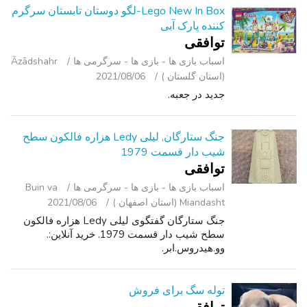
Lego New In Box-لگو دوستان تابستان سرگرم
کننده پارک آبی
توافقی
اسباب‌ بازی ها - بازی ها - سرگرمی ‌ها
Āzādshahr
(استان گلستان )
2021/08/06
جدید در جعبه.
جنگ ستارگان, لیلی Ledy هزاره فالکون سطح
شیب دار قسمت 1979
توافقی
اسباب‌ بازی ها - بازی ها - سرگرمی ‌ها
Buin va
Miandasht (استان اصفهان )
2021/08/06
جنگ ستارگان گفتگوی لیلی Ledy هزاره فالکون
سطح شیب دار قسمت 1979. خرید آنلاین:.
وو.هيدروس.ابر.
توله سگ برای فروش