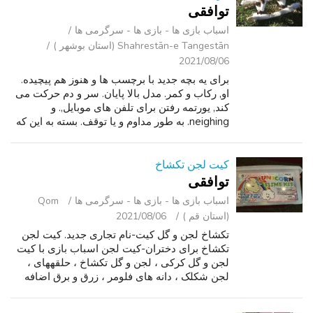
توافقی
اسباب‌ بازی ها - بازی ها - سرگرمی ‌ها
Shahrestān-e Tangestān (استان بوشهر )
2021/08/06
برای یه بچه جدید با برچسب ها و هنوز هم پیچیده.
او, رکاب و کمر. مدل بالا پایان. سر و دم حرکت می
کند, یورتمه رفتن برای تلفن های موبایل,. و
neighing. به طور مداوم و یا توقف. بسته به این که
دکمه گوش استفاده شده است. کودک آن را دوست
دارم. 3 باتری AA شامل ...
کیت لجن تکشاخ
توافقی
اسباب‌ بازی ها - بازی ها - سرگرمی ‌ها
Qom
(استان قم )
2021/08/06
تکشاخ لجن و گل کیت-نام تجاری جدید. کیت لجن
تکشاخ برای دختران-کیت لجن اسباب بازی با کیت
لجن و گل کرکی ، لجن و گل تکشاخ ، حلقههای ،
لجن شکلک ، دانه های فلومر ، زرق و برق اضافه
کردن فهم - DIY رنگین کمان اسب شاخدار لجن و
گل ساخت کیت و لوازم جانبی لجن و گ...