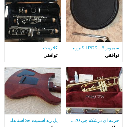
سیمونز PDS - 5 الکترونیک دیجیتال دام درام / تام پد نصب و راه اندازی Hardwa
کلارینت
توافقی
توافقی
حرفه ای درشکه چی PHT-2020 ترومپت
پل رید اسمیت Se استاندارد 24 و فرفره کیسه