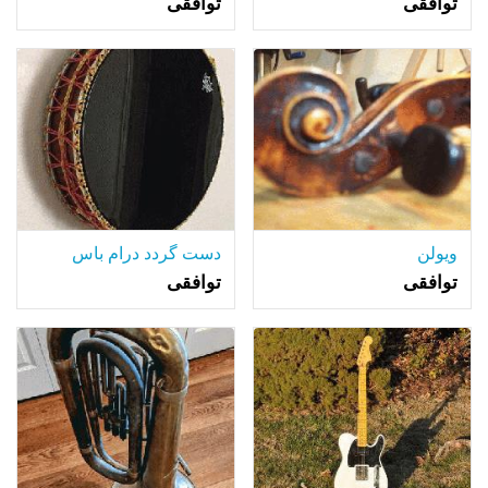
توافقی
توافقی
ویولن
دست گردد درام باس
توافقی
توافقی