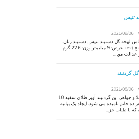
2021/08/06
ی الماس لهجه گل دستبند تنیس, دستبند زنان.
18K زرد طلا اندود 925 نقره استرلینگ.الف. طول: 7 1/2 اینچ (es). عرض: 9 میلیمتر وزن: 22.6 گرم.
2021/08/06
نام تجاری جدید, هرگز فرسوده, شامل روبرتو سکه کیسه طلا و جواهر. این گردنبند آویز طلای سفید 18
ه خانم نامیده می شود. ایجاد یک بیانیه
ه با طناب جز...