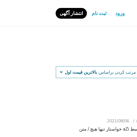
ورود
ثبت نام
انتشار آگهی
مرتب کردن براساس:
بالاترین قیمت اول
2021/08/06
dY dY گردنبند ببر چشم با چشم ببر pendent. $15. 00 توسط aZi خواستار تنها هیچ / متن