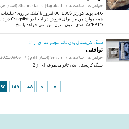
جواهرات - ساعت ‌ها
Shahrestān-e Ḩājjīābād (استان هرمزگان )
24.6 پوند. کوارتز $135. 00 امروز با کلیک 
ACEPTO نقدی. بدون متون, من نمی خواهد پاسخ.
سنگ کریستال بدن تاتو مجموعه ای از 2
توافقی
جواهرات - ساعت ‌ها
Sirvan (استان ایلام )
2021/08/06
سنگ کریستال بدن تاتو مجموعه ای از 2.
150
149
148
<
«