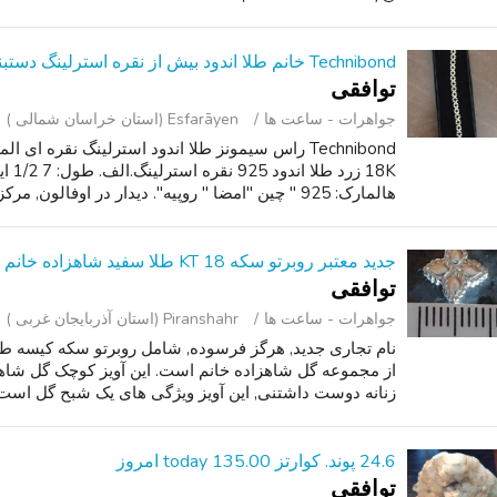
Technibond خانم طلا اندود بیش از نقره استرلینگ دستبند تنیس
توافقی
جواهرات - ساعت ‌ها
Esfarāyen (استان خراسان شمالی )
Technibond راس سیمونز طلا اندود استرلینگ نقره ا
هالمارک: 925 " چین "امضا " روپیه". دیدار در اوفالون, مرکز عدالت مو, ...
جدید معتبر روبرتو سکه 18 KT طلا سفید شاهزاده خانم گل گردنبند
توافقی
جواهرات - ساعت ‌ها
Piranshahr (استان آذربایجان غربی )
از مجموعه گل شاهزاده خانم است. این آویز کوچک گل شاهزاد
زنانه دوست داشتنی, این آویز ویژگی های یک شبح گل است ک
24.6 پوند. کوارتز today 135.00 امروز
توافقی