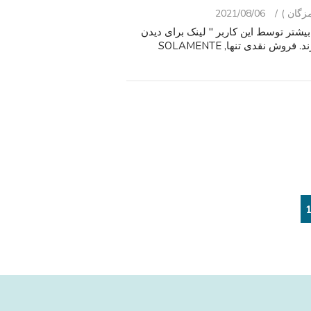
2021/08/06
بر روی" تبلیغات بیشتر توسط این کاربر " لینک برای دیدن
همه موارد من من برای فروش در اینجا در Craigslist در دارند. فروش نقدی تنها, SOLAMENTE