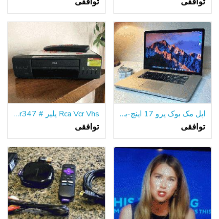
توافقی
توافقی
اپل مک بوک پرو 17 اینچ-به روز رسانی و سفارشی 16GB RAM 1TB SSHD
Rca Vcr Vhs پلیر # Vr347 دستی از راه دور
توافقی
توافقی