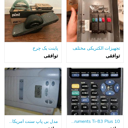
تجهیزات الکتریکی مختلف
پاینت یک چرخ
توافقی
توافقی
Texas Instruments Ti-83 Plus 10 رقمی نموداری ماشین حساب ، سیاه و سفید
مدل بی پاپ سنت آمریکای شمالی 1012885 با رطوبت بخاری REMSRAR