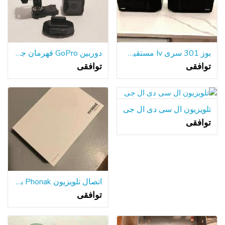
بوز 301 سری Iv مستقیم منعکس بلندگو قفسه کتاب سیاه و سفید
دوربین GoPro قهرمان جلسه 4
توافقی
توافقی
تلویزیون ال سی دی ال جی
توافقی
اتصال تلویزیون Phonak برای سمعک
توافقی