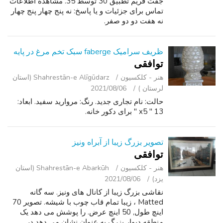
جفت فریم تطبیق 30 توسط 35. مشاهده اطلاعات
تماس برای جزئیات و یا پاسخ: نه پنج چهار پنج چهار
نه هفت دو دو صفر.
ظریف سرامیک faberge سبک تخم مرغ در پایه
توافقی
هنر - کلکسیون
Shahrestān-e Alīgūdarz (استان
لرستان )
2021/08/06
حالت: نام تجاری جدید. رنگ: مروارید سفید. ابعاد:
13 " x5 " برای دکور خانه.
تصویر بزرگ زیبا از آبراه ونیز
توافقی
هنر - کلکسیون
Shahrestān-e Abarkūh (استان
یزد)
2021/08/06
نقاشی بزرگ زیبا از کانال های ونیز. سه گانه
Matted ، زیبا تمام قاب چوب با شیشه. تصویر 70
اینچ طول, 50 اینچ عرض. را پوشش می دهد یک
منطقه دیوار بزرگ به عنوان نشان می دهد در