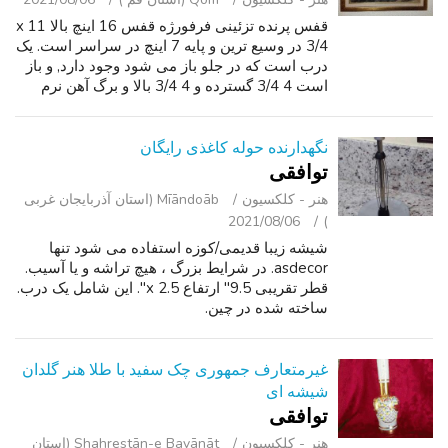
قفس پرنده تزئینی فرفورژه قفس 16 اینچ بالا x 11
3/4 در وسیع ترین و پایه 7 اینچ در سراسر است. یک
درب است که در جلو باز می شود وجود دارد, و باز
است 4 3/4 گسترده و 4 3/4 بالا و برگ آهن نرم
بدست میآوردند 2 اینچ طول. تماس بگیرید و یا متن
تنها, من به پیام ه...
نگهدارنده حوله کاغذی رایگان
توافقی
هنر - کلکسیون
Mīāndoāb (استان آذربایجان غربی
2021/08/06
)
شیشه زیبا قدیمی/کوزه استفاده می شود تنها
asdecor. در شرایط بزرگ ، هیچ تراشه و یا آسیب.
قطر تقریبی 9.5" ارتفاع x 2.5". این شامل یک درب.
ساخته شده در چین.
غیرمتعارف جمهوری چک سفید با طلا هنر گلدان
شیشه ای
توافقی
هنر - کلکسیون
Shahrestān-e Bavānāt (استان