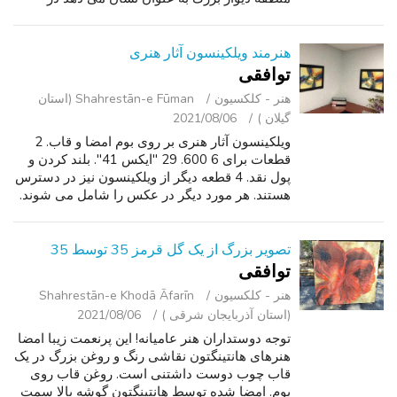
عکس های پیوست شده. عکس عدالت برای این کار
زیبا از هنر انجام نمی, بسیار دقیق و نش...
هنرمند ویلکینسون آثار هنری
توافقی
هنر - کلکسیون
Shahrestān-e Fūman (استان
گیلان )
2021/08/06
ویلکینسون آثار هنری بر روی بوم امضا و قاب. 2
قطعات برای 6 600. 29 "ایکس 41". بلند کردن و
پول نقد. 4 قطعه دیگر از ویلکینسون نیز در دسترس
هستند. هر مورد دیگر در عکس را شامل می شوند.
خریداران جدی تنها.
تصویر بزرگ از یک گل قرمز 35 توسط 35
توافقی
هنر - کلکسیون
Shahrestān-e Khodā Āfarīn
(استان آذربایجان شرقی )
2021/08/06
توجه دوستداران هنر عامیانه! این پرنعمت زیبا امضا
هنرهای هانتینگتون نقاشی رنگ و روغن بزرگ در یک
قاب چوب دوست داشتنی است. روغن قاب روی
بوم. امضا شده توسط هانتینگتون گوشه بالا سمت