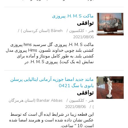
چپ. دوست علاوه بر برجسته به هر خانه را! این
فرصت را به خود یک قطعه بزرگ و...
ماکت H. M. S. پیروزی
توافقی
هنر - کلکسیون
Bāneh (استان کردستان )
2021/08/06
ماکت H. M. S. پیروزی. گل سرسبد hms پیروزی
کشتی بلند چوبی خداوند نلسون. Hms پیروزی مدل
کشتی بلند, به طور کامل مونتاژ و آماده برای
نمایش (نه یک کیت). پیروزی H. M. S. در
یدلایمخیرات 1765 مه 7 راه اندازی شد. شهرت
VICTORYaS با توجه به این واقعیت است که به...
مانند جدید امضا جوزپه آرمانی ایتالیایی پرسلن
بانوی با سگ 0421
توافقی
هنر - کلکسیون
Bandar Abbas (استان هرمزگان
2021/08/06
)
این قطعه زیبا در شرایط ایده آل است که توسط
عکس نشان داده شده است و هنرمند امضا شده
است. 10 " ساعت.