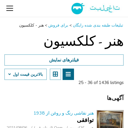
تبلیغات طبقه بندی شده رایگان
>
برای فروش
>
هنر - کلکسیون
هنر - کلکسیون
فیلترهای نمایش
بالاترین قیمت اول
25 - 36 of 1436 listings
آگهی‌ها
هنر نقاشی رنگ و روغن از 1938
توافقی
هنر - کلکسیون
Qom (استان قم )
2021/08/06