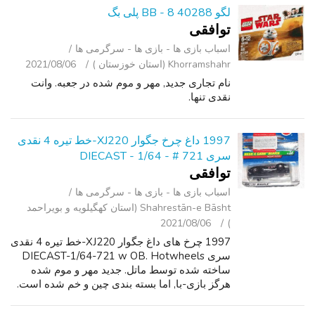
لگو 40288 BB - 8 پلی بگ
توافقی
اسباب‌ بازی ها - بازی ها - سرگرمی ‌ها
Khorramshahr (استان خوزستان )
2021/08/06
نام تجاری جدید, مهر و موم شده در جعبه. وانت
نقدی تنها.
1997 داغ چرخ جگوار XJ220-خط تیره 4 نقدی
سری DIECAST - 1/64 - # 721
توافقی
اسباب‌ بازی ها - بازی ها - سرگرمی ‌ها
Shahrestān-e Bāsht (استان کهگیلویه و بویراحمد
2021/08/06
)
1997 چرخ های داغ جگوار XJ220-خط تیره 4 نقدی
سری DIECAST-1/64-721 w OB. Hotwheels
ساخته شده توسط ماتل. جدید مهر و موم شده
هرگز بازی-با, اما بسته بندی چین و خم شده است.
بنابراین به فروش می رسد به عنوان نشان داده
شده است. مشاهده عکس. من تعداد زیادی از د...