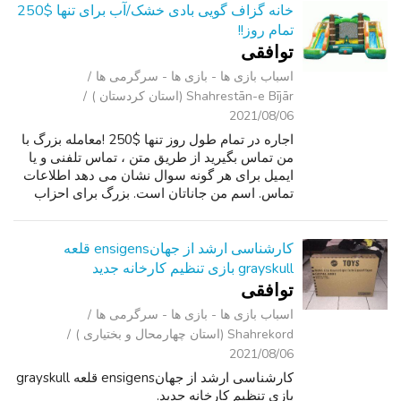
خانه گزاف گویی بادی خشک/آب برای تنها $250
تمام روز!!
توافقی
اسباب‌ بازی ها - بازی ها - سرگرمی ‌ها
Shahrestān-e Bījār (استان کردستان )
2021/08/06
اجاره در تمام طول روز تنها $250 !معامله بزرگ با
من تماس بگیرید از طریق متن ، تماس تلفنی و یا
ایمیل برای هر گونه سوال نشان می دهد اطلاعات
تماس. اسم من جاناتان است. بزرگ برای احزاب
فارغ التحصیلی حیاط خلوت,COMMUNIONS اول
,جشن تولد و BBQS. اجاره دوشنبه. ...
کارشناسی ارشد از جهانensigens قلعه
grayskull بازی تنظیم کارخانه جدید
توافقی
اسباب‌ بازی ها - بازی ها - سرگرمی ‌ها
Shahrekord (استان چهارمحال و بختیاری )
2021/08/06
کارشناسی ارشد از جهانensigens قلعه grayskull
بازی تنظیم کارخانه جدید.