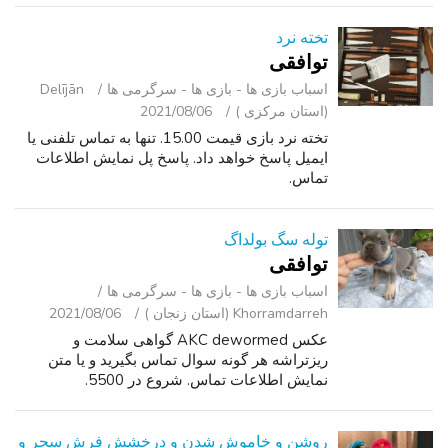
تخته نرد
توافقی
اسباب‌ بازی ها - بازی ها - سرگرمی ‌ها
Delījān
(استان مرکزی )
2021/08/06
تخته نرد بازی قیمت 15.00. تنها به تماس تلفنی یا
ایمیل پاسخ خواهد داد. پاسخ پل نمایش اطلاعات
تماس.
توله سگ بولداگ
توافقی
اسباب‌ بازی ها - بازی ها - سرگرمی ‌ها
Khorramdarreh (استان زنجان )
2021/08/06
عکس AKC dewormed گواهی سلامت و
ریزتراشه هر گونه سوال تماس بگیرید و یا متن
نمایش اطلاعات تماس. شروع در 5500.
روشن و خاموش شدن و درخشش فرش سحر و