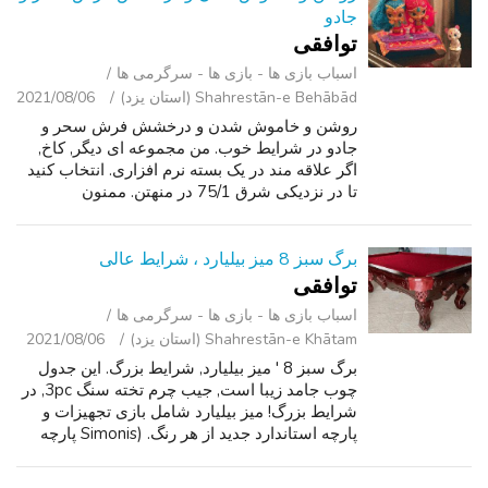
جادو
توافقی
اسباب‌ بازی ها - بازی ها - سرگرمی ‌ها
Shahrestān-e Behābād (استان یزد)
2021/08/06
روشن و خاموش شدن و درخشش فرش سحر و
جادو در شرایط خوب. من مجموعه ای دیگر, کاخ,
اگر علاقه مند در یک بسته نرم افزاری. انتخاب کنید
تا در نزدیکی شرق 75/1 در منهتن. ممنون
برگ سبز 8 میز بیلیارد ، شرایط عالی
توافقی
اسباب‌ بازی ها - بازی ها - سرگرمی ‌ها
Shahrestān-e Khātam (استان یزد)
2021/08/06
برگ سبز 8 ' میز بیلیارد, شرایط بزرگ. این جدول
چوب جامد زیبا است, جیب چرم تخته سنگ 3pc, در
شرایط بزرگ! میز بیلیارد شامل بازی تجهیزات و
پارچه استاندارد جدید از هر رنگ. (Simonis پارچه
حرفه ای در دسترس است). تحویل حرفه ای و نصب
و راه اندازی در دسترس. میز...