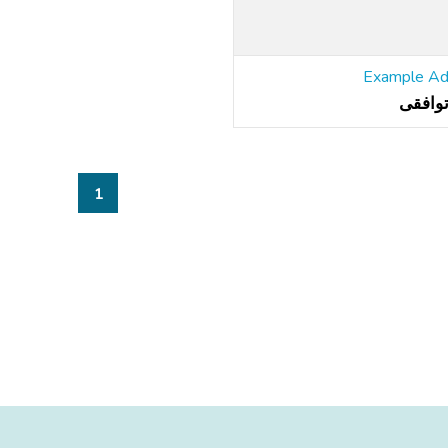
Example A
وافقی
1