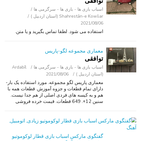
توافقی
اسباب‌ بازی ها - بازی ها - سرگرمی ‌ها
Shahrestān-e Kows̄ar (استان اردبیل )
2021/08/06
استفاده می شود. لطفا تماس بگیرید و یا متن.
معماری مجموعه لگو-پاریس
توافقی
اسباب‌ بازی ها - بازی ها - سرگرمی ‌ها
Ardabīl
(استان اردبیل )
2021/08/06
معماری پاریس لگو مجموعه. مورد استفاده یک بار-
دارای تمام قطعات و جزوه آموزش. قطعات همه با
هم و به کیسه های فردی اصلی از هم جدا نیست.
سنین 12+. 649 قطعات. قیمت خرده فروشی
$39.99. ما امیدواریم که شما لذت بردن از این
مجموعه لگو به همان اندازه که ما انجام...
گفتگوی مارکس اسباب بازی قطار لوکوموتیو