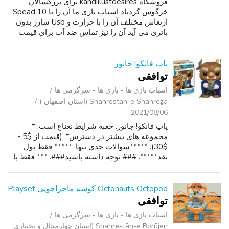
فروشگاه kandiilustdesires برای بزرگسالان
خرگوش گردباد اسباب بازی ما آن را تا 10 Spead
ارتعاش مختلف آن را با حرارت و Usb شارژ بدون
باتری می آید آن را نیز تماس ضد آب برای قیمت
گذاری و بیشتر.
پاپ فانکو! جانور
توافقی
اسباب‌ بازی ها - بازی ها - سرگرمی ‌ها
Shahrestān-e Shahreẕā (استان اصفهان )
2021/08/06
پاپ فانکو! جانور. جعبه شرایط نعناع است. *
مجموعه های بیشتر در دسترس*. (قیمت از $5 -
$30). *****سوالات جدی تنها. ***** فقط پول
نقد*****. ### توجه داشته باشید###. *** فقط با
شماره تلفن پاسخ***.
Octonauts Octopod کوسه ماجراجویی Playset
توافقی
اسباب‌ بازی ها - بازی ها - سرگرمی ‌ها
Shahrestān-e Borūjen (استان چهارمحال و بختیاری