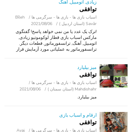
زیادی, اتومبیل, آهنگ
توافقی
اسباب‌ بازی ها - بازی ها - سرگرمی ‌ها
Bīleh
Savār (استان اردبیل )
2021/08/06
!ترک یک عدد یا من نمی خواهد پاسخ! گفتگوی
مارکس اسباب بازی قطار لوکوموتیو زیادی,
اتومبیل, آهنگ, ترانسفورماتور, قطعات دیگر.
ترانسفورماتور به عملیاتی مورد آزمایش قرار
گرفتند. یک لوکوموتیو کار می کند ، دیگران از دست
رفته پایین. چرخ دستی های دیگر دست نخور...
میز بیلیارد
توافقی
اسباب‌ بازی ها - بازی ها - سرگرمی ‌ها
Mahdishahr (استان سمنان )
2021/08/06
میز بیلیارد.
ارقام و اسباب بازی
توافقی
اسباب‌ بازی ها - بازی ها - سرگرمی ‌ها
Avaj