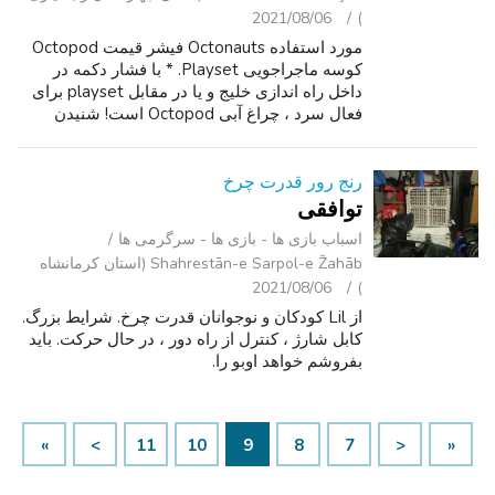
2021/08/06
)
مورد استفاده Octonauts فیشر قیمت Octopod
کوسه ماجراجویی Playset. * با فشار دکمه در
داخل راه اندازی خلیج و یا در مقابل playset برای
فعال سرد ، چراغ آبی Octopod است! شنیدن
عبارات از خدمه بیش از حد! * باز کردن Octopod
به فاش HQ و راه اندازی خلیج! * کاوش...
رنج رور قدرت چرخ
توافقی
اسباب‌ بازی ها - بازی ها - سرگرمی ‌ها
Shahrestān-e Sarpol-e Z̄ahāb (استان کرمانشاه
2021/08/06
)
از Lil کودکان و نوجوانان قدرت چرخ. شرایط بزرگ.
کابل شارژ ، کنترل از راه دور ، در حال حرکت. باید
بفروشم خواهد اوبو را.
»
>
11
10
9
8
7
<
«