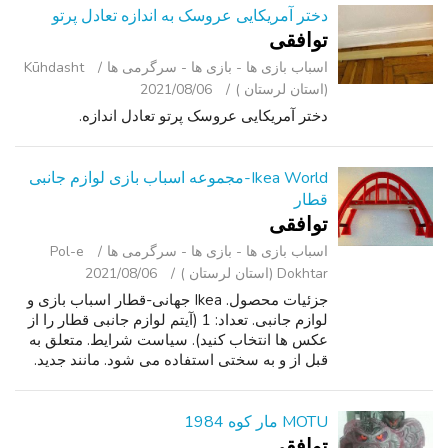
دختر آمریکایی عروسک به اندازه تعادل پرتو
توافقی
اسباب‌ بازی ها - بازی ها - سرگرمی ‌ها
Kūhdasht
(استان لرستان )
2021/08/06
دختر آمریکایی عروسک پرتو تعادل اندازه.
Ikea World-مجموعه اسباب بازی لوازم جانبی
قطار
توافقی
اسباب‌ بازی ها - بازی ها - سرگرمی ‌ها
Pol-e
Dokhtar (استان لرستان )
2021/08/06
جزئیات محصول. Ikea جهانی-قطار اسباب بازی و
لوازم جانبی. تعداد: 1 (آیتم لوازم جانبی قطار را از
عکس ها انتخاب کنید). سیاست شرایط. متعلق به
قبل از و به سختی استفاده می شود. مانند جدید.
بدون آهنگ. قیمت شرکت است. نقدی تنها (را تغییر
دقیق). عکس برای جزئیات...
MOTU مار کوه 1984
توافقی