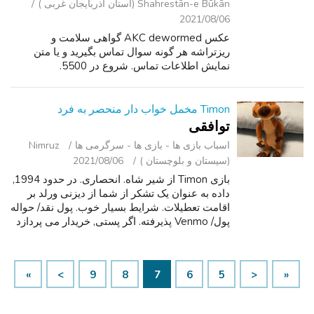
Shahrestān-e Būkān (استان آذربایجان غربی )
2021/08/06
عکس AKC dewormed گواهی سلامت و
ریزتراشه هر گونه سوال تماس بگیرید و یا متن
نمایش اطلاعات تماس. شروع در 5500.
Timon مخمل خواب دار منحصر به فرد
توافقی
اسباب‌ بازی ها - بازی ها - سرگرمی ‌ها
Nimruz
(سیستان و بلوچستان )
2021/08/06
بازی Timon از شیر شاه. انحصاری. در حدود 1994,
داده به عنوان یک تشکر از شما از دیزنی ورلد بر
اقامت تعطیلات. شرایط بسیار خوب. پول نقد/ حواله
پول/ Venmo پذیرفته. اگر پستی, خریدار می پردازد
هزینه پستی.
»
>
9
8
7
6
5
<
«