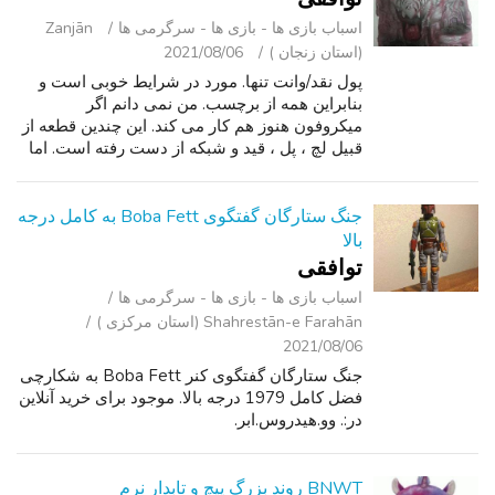
اسباب‌ بازی ها - بازی ها - سرگرمی ‌ها
Zanjān
(استان زنجان )
2021/08/06
پول نقد/وانت تنها. مورد در شرایط خوبی است و
بنابراین همه از برچسب. من نمی دانم اگر
میکروفون هنوز هم کار می کند. این چندین قطعه از
قبیل لچ ، پل ، قید و شبکه از دست رفته است. اما
همه از این قطعات به راحتی می توانید در ebay
بیابید یافت می شود برای تکمیل...
جنگ ستارگان گفتگوی Boba Fett به کامل درجه
بالا
توافقی
اسباب‌ بازی ها - بازی ها - سرگرمی ‌ها
Shahrestān-e Farahān (استان مرکزی )
2021/08/06
جنگ ستارگان گفتگوی کنر Boba Fett به شکارچی
فضل کامل 1979 درجه بالا. موجود برای خرید آنلاین
در:. وو.هيدروس.ابر.
BNWT روند بزرگ پیچ و تابدار نرم