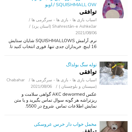
SQUISHMALL OW /.اوبو
توافقی
اسباب‌ بازی ها - بازی ها - سرگرمی ‌ها
Shahrestān-e Ashkez̄ar (استان یزد)
2021/08/06
نرم, آرامش SQUISHMALLOWS شایان ستایش
16 اینچ. خریداران جدی تنها. فوری انتخاب کنید تا.
توله سگ بولداگ
توافقی
اسباب‌ بازی ها - بازی ها - سرگرمی ‌ها
Chabahar
(سیستان و بلوچستان )
2021/08/06
عکس AKC dewormed گواهی سلامت و
ریزتراشه هر گونه سوال تماس بگیرید و یا متن
نمایش اطلاعات تماس. شروع در 5500.
مخمل خواب دار خرس عروسکی
توافقی