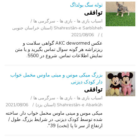
توله سگ بولداگ
توافقی
اسباب‌ بازی ها - بازی ها - سرگرمی ‌ها
Shahrestān-e Sarbīsheh (استان خراسان جنوبی
2021/08/06
)
عکس AKC dewormed گواهی سلامت و
ریزتراشه هر گونه سوال تماس بگیرید و یا متن
نمایش اطلاعات تماس. شروع در 5500.
بزرگ میکی موس و مینی ماوس مخمل خواب
دار کودک دیزنی
توافقی
اسباب‌ بازی ها - بازی ها - سرگرمی ‌ها
Shahrestān-e Abarkūh (استان یزد)
2021/08/06
میکی موس و مینی ماوس مخمل خواب دار. ساخته
شده توسط کودک دیزنی. در شرایط بزرگ. طول /
ارتفاع از سر تا پا (تخت) 39".