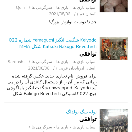
اسباب‌ بازی ها - بازی ها - سرگرمی ‌ها
Qom
(استان قم )
2021/08/06
جدید! دوست نوازش بزرگ!
Kaiyodo شگفت انگیز Yamaguchi شماره 022
Katsuki Bakugo Revoltech شکل MHA
توافقی
اسباب‌ بازی ها - بازی ها - سرگرمی ‌ها
Sardasht
(استان آذربایجان غربی )
2021/08/06
برای فروش. نام تجاری جدید. عکس گرفته شده
زمانی که من آن را از دستمال کاغذی آن را در می
آید unwrapped. Kaiyodo شگفت انگیز یاماگوچی
هیچ. 022 کاتسوکی Bakugo Revoltech شکل
(قهرمان من دانشگاه). می توانید در lic دیدار. ورنون
جکسون 7 توقف قطار. آن 3 متوقف م...
توله سگ بولداگ
توافقی
اسباب‌ بازی ها - بازی ها - سرگرمی ‌ها