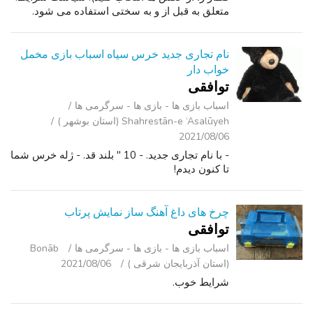
متعلق به قبل از و به سختی استفاده می شود.
مانند جدید. بدون آهنگ. قیمت شرکت است. نقدی
تنها (را تغییر دقیق). عکس برا...
نام تجاری جدید خرس سیاه اسباب بازی مخمل
خواب دار
توافقی
اسباب‌ بازی ها - بازی ها - سرگرمی ‌ها
Shahrestān-e ‘Asalūyeh (استان بوشهر )
2021/08/06
- با نام تجاری جدید. - 10 " بلند قد. - ژله خرس شما
تا کنون دیدم!
چرخ های داغ آهنگ ساز نمایش پرتاب
توافقی
اسباب‌ بازی ها - بازی ها - سرگرمی ‌ها
Bonāb
(استان آذربایجان شرقی )
2021/08/06
شرایط خوب.