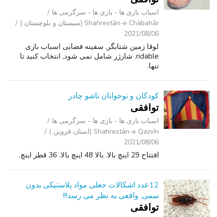
اسباب‌ بازی ها - بازی ها - سرگرمی ‌ها
Shahrestān-e Chābahār (سیستان و بلوچستان )
2021/08/06
لوقا زمین شتابگر, سفینه فضایی اسباب بازی
ridable. شارژر شامل نمی شود, انتخاب کنید تا
تنها.
کودکان و نوجوانان تاشو چادر
توافقی
اسباب‌ بازی ها - بازی ها - سرگرمی ‌ها
Shahrestān-e Qazvīn (استان قزوین )
2021/08/06
افتتاح 29 اینچ بالا. بالا 48 اینچ بالا. 36 قطر اینچ.
12عدد اشکالات جعلی مواد پلاستیکی بدون
سمی. واقعی به نظر می رسد!!!
توافقی