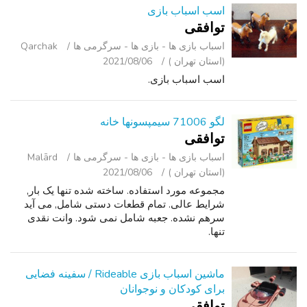
اسب اسباب بازی
توافقی
اسباب‌ بازی ها - بازی ها - سرگرمی ‌ها
Qarchak
(استان تهران )
2021/08/06
اسب اسباب بازی.
لگو 71006 سیمپسونها خانه
توافقی
اسباب‌ بازی ها - بازی ها - سرگرمی ‌ها
Malārd
(استان تهران )
2021/08/06
مجموعه مورد استفاده. ساخته شده تنها یک بار,
شرایط عالی. تمام قطعات دستی شامل, می آید
سرهم نشده. جعبه شامل نمی شود. وانت نقدی
تنها.
ماشین اسباب بازی Rideable / سفینه فضایی
برای کودکان و نوجوانان
توافقی