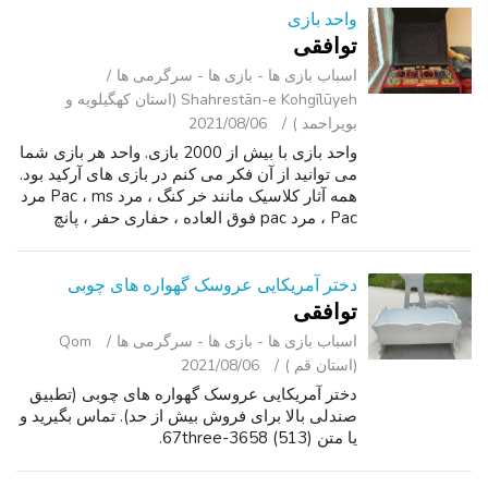
واحد بازی
توافقی
اسباب‌ بازی ها - بازی ها - سرگرمی ‌ها
Shahrestān-e Kohgīlūyeh (استان کهگیلویه و
بویراحمد )
2021/08/06
واحد بازی با بیش از 2000 بازی. واحد هر بازی شما
می توانید از آن فکر می کنم در بازی های آرکید بود.
همه آثار کلاسیک مانند خر کنگ ، مرد Pac ، ms مرد
Pac ، مرد pac فوق العاده ، حفاری حفر ، پانچ
کردن ، سوپر پانچ به علاوه بسیاری دیگر.
دختر آمریکایی عروسک گهواره های چوبی
توافقی
اسباب‌ بازی ها - بازی ها - سرگرمی ‌ها
Qom
(استان قم )
2021/08/06
دختر آمریکایی عروسک گهواره های چوبی (تطبیق
صندلی بالا برای فروش بیش از حد). تماس بگیرید و
یا متن (513) 67three-3658.