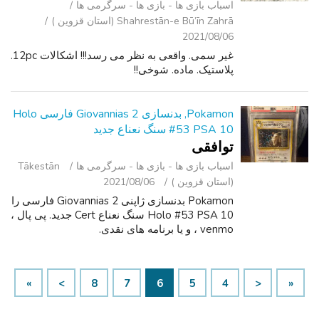
اسباب‌ بازی ها - بازی ها - سرگرمی ‌ها
Shahrestān-e Bū’īn Zahrā (استان قزوین )
2021/08/06
غیر سمی. واقعی به نظر می رسد!!! اشکالات 12pc.
پلاستیک. ماده. شوخی!!
Pokamon, بدنسازی 2 Giovannias فارسی Holo
#53 PSA 10 سنگ نعناع جدید
توافقی
اسباب‌ بازی ها - بازی ها - سرگرمی ‌ها
Tākestān
(استان قزوین )
2021/08/06
Pokamon بدنسازی ژاپنی 2 Giovannias فارسی را
Holo #53 PSA 10 سنگ نعناع Cert جدید. پی پال ،
venmo ، و یا برنامه های نقدی.
»
>
8
7
6
5
4
<
«