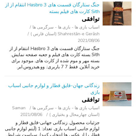
جنگ ستارگان قسمت های Hasbro 3 انتقام از از
Sith کارت های فیلم بسته
توافقی
اسباب‌ بازی ها - بازی ها - سرگرمی ‌ها
Shahrestān-e Gerāsh (استان فارس )
2021/08/06
جنگ ستارگان قسمت های Hasbro 3 انتقام از از
Sith بسته کارت های فیلم و جعبه صفحه نمایش.
بسته مهر و موم شده از کارت های. موجود برای
خرید آنلاین, فقط 7 7 باربری:. وو.هيدروس.ابر.
زندگانی جهان-قایق قطار و لوازم جانبی اسباب
بازی
توافقی
اسباب‌ بازی ها - بازی ها - سرگرمی ‌ها
Saman
(استان چهارمحال و بختیاری )
2021/08/06
جزئیات محصول. زندگانی جهانی-قایق قطار و
لوازم جانبی اسباب بازی. تعداد: 1 (آیتم لوازم جانبی
قطار را از عکس ها انتخاب کنید). سیاست شرایط.